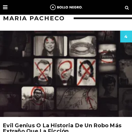
MARIA PACHECO
4
Evil Genius O La Historia De Un Robo Más
Extraño Que La Ficción