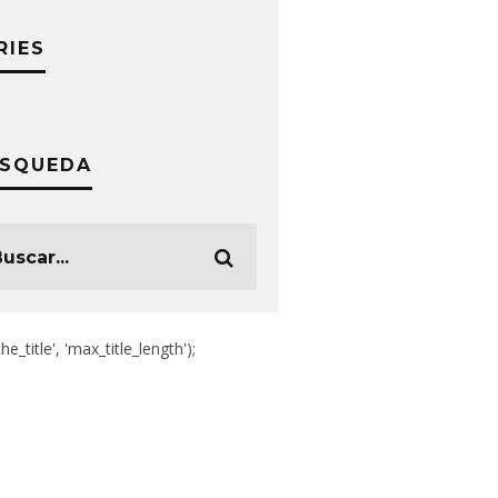
RIES
SQUEDA
the_title', 'max_title_length');