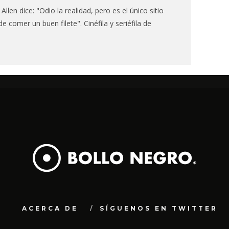
en dice: "Odio la realidad, pero es el único sitio
 comer un buen filete". Cinéfila y seriéfila de
ACERCA DE
SÍGUENOS EN TWITTER