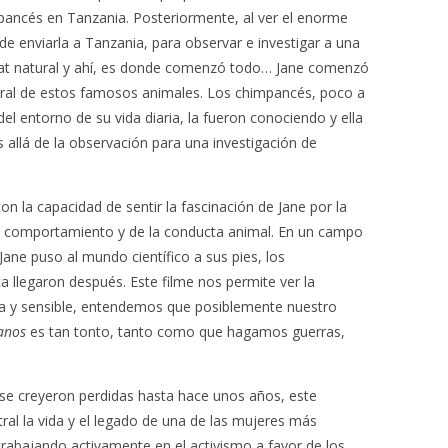
mpancés en Tanzania. Posteriormente, al ver el enorme
cide enviarla a Tanzania, para observar e investigar a una
at natural y ahí, es donde comenzó todo… Jane comenzó
tural de estos famosos animales. Los chimpancés, poco a
 entorno de su vida diaria, la fueron conociendo y ella
s allá de la observación para una investigación de
 la capacidad de sentir la fascinación de Jane por la
ro comportamiento y de la conducta animal. En un campo
e puso al mundo científico a sus pies, los
a llegaron después. Este filme nos permite ver la
a y sensible, entendemos que posiblemente nuestro
anos
es tan tonto, tanto como que hagamos guerras,
 se creyeron perdidas hasta hace unos años, este
al la vida y el legado de una de las mujeres más
 trabajando activamente en el activismo a favor de los