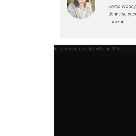
Como Woody All
donde se puede
corazón.
Instagram no ha devuelto un 200.