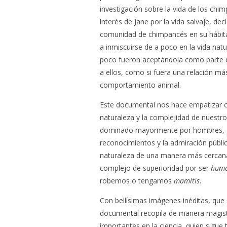
investigación sobre la vida de los chi
interés de Jane por la vida salvaje, de
comunidad de chimpancés en su hábit
a inmiscuirse de a poco en la vida na
poco fueron aceptándola como parte del
a ellos, como si fuera una relación má
comportamiento animal.
Este documental nos hace empatizar con
naturaleza y la complejidad de nuest
dominado mayormente por hombres, Jan
reconocimientos y la admiración públic
naturaleza de una manera más cercan
complejo de superioridad por ser
hum
robemos o tengamos
mamitis
.
Con bellísimas imágenes inéditas, que
documental recopila de manera magistr
importantes en la ciencia, quien sigue