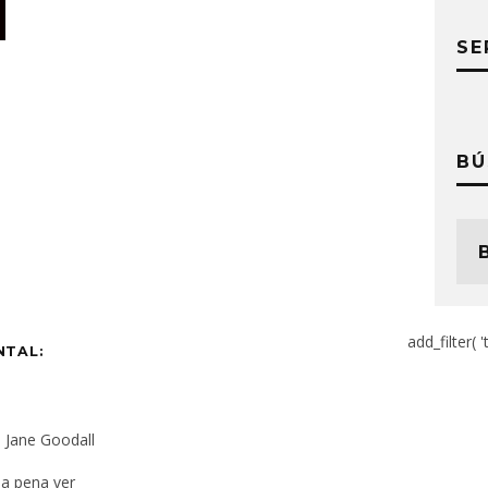
SE
BÚ
add_filter( '
NTAL:
a Jane Goodall
la pena ver