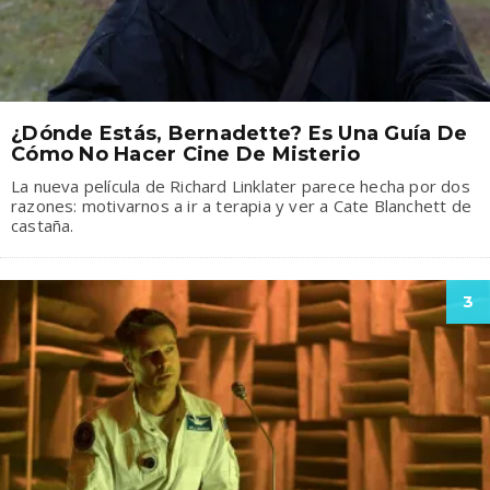
¿Dónde Estás, Bernadette? Es Una Guía De
Cómo No Hacer Cine De Misterio
La nueva película de Richard Linklater parece hecha por dos
razones: motivarnos a ir a terapia y ver a Cate Blanchett de
castaña.
3