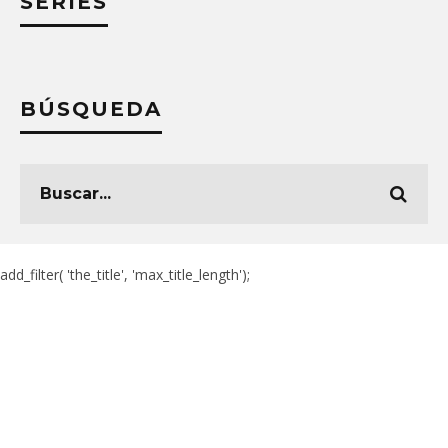
SERIES
BÚSQUEDA
add_filter( 'the_title', 'max_title_length');