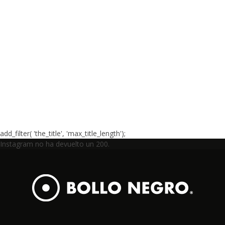
add_filter( 'the_title', 'max_title_length');
Instagram no ha devuelto un 200.