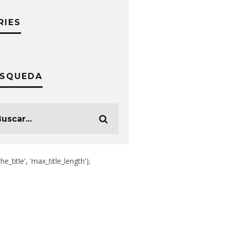
RIES
SQUEDA
the_title', 'max_title_length');