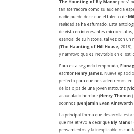
The Haunting of Bly Manor
podrá pe
tan aterradora como su audiencia esper
nadie puede decir que el talento de
Mi
realidad se ha esfumado. Esta antolog
de vista en interesantes microrrelatos
esencial de su historia, tal vez con 
(
The Haunting of Hill House
,
2018);
y narrativo que es inevitable en el estil
Para esta segunda temporada,
Flana
escritor
Henry James
. Nueve episodi
perfecta para que nos adentremos en
de los ojos de una joven institutriz (
Vi
acaudalado hombre (
Henry Thomas
)
sobrinos (
Benjamin Evan Ainsworth
La principal forma que desarrolla esta s
que me atrevo a decir que
Bly Manor
pensamientos y la inexplicable oscuri