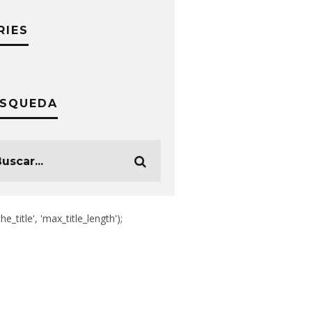
RIES
SQUEDA
the_title', 'max_title_length');