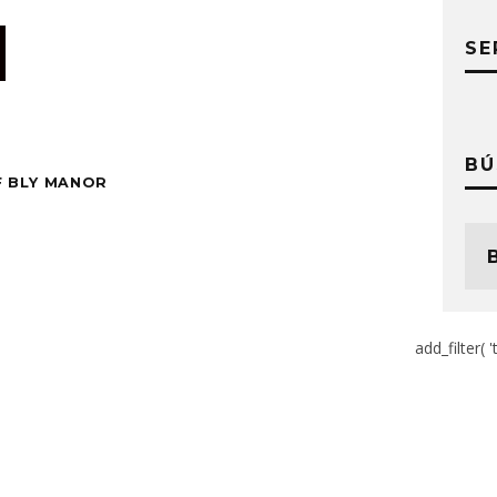
SE
BÚ
F BLY MANOR
add_filter( '