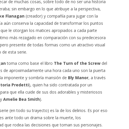
car de muchas cosas, sobre todo de no ser una historia
aba; sin embargo en lo que atribuye a la perspectiva,
ke Flanagan
(creador) y compañía para jugar con la
ía aún conserva la capacidad de transformar los puntos
, que le otorgan los matices apropiados a cada parte
un ritmo más rezagado en comparación con su predecesora
 pero presente de todas formas como un atractivo visual
o de esta serie.
gan
toma como base el libro
The Turn of the Screw
del
os de aproximadamente una hora cada uno son la puerta
 la imponente y sombría mansión de
Bly Manor
, a través
ctoria Predetti
), quien ha sido contratada por un
 para que ella cuide de sus dos adorables y misteriosos
y
Amelie Bea Smith
).
erie (en todo su trayecto) es la de los delirios. Es por eso
es ante todo un drama sobre la muerte, los
dad que rodea las decisiones que toman sus personajes.