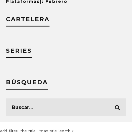
Plataformas): Febrero
CARTELERA
SERIES
BÚSQUEDA
add_filter( 'the_title', 'max_title_length');