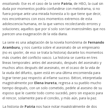
ensalsando
. Ese es el caso de la serie
Patria
, de HBO, la cual sin
duda por momentos podría confundirse con melodrama, si no
fuera porque ante una mirada honesta a lo que tiene que decir,
nos encontramos con esos momentos extremos de esta
adolescencia humana, en la que vamos recolectando errores y
soluciones; aquellos que por sí solo son tan inverosímiles que nos
parecen una exageración de la vida diaria.
La serie es una adaptación de la novela homónima de
Fernando
Aramburu
,
y nos cuenta sobre el asesinato de un empresario
(no es
spoiler
, de eso se trata la historia) durante los momentos
más crueles del conflicto vasco. La historia se cuenta en tres
líneas temporales: antes del asesinato, después del asesinato y
muchos años después del asesinato, en el ocaso de la vida de
la viuda del difunto, quien está en una última encomienda para
lograr tener paz respecto al infame suceso. Bittori, interpretada
magistralmente por
Elena Irureta
, regresa a su pueblo mucho
tiempo después, con un solo cometido, pedirle al asesino de su
esposo que le cuente todo como sucedió, pero sin espacio para
el rencor, solamente para el concilio, y más aún, para la paz.
La historia de
Patria
nos hace notar magistralmente de dos