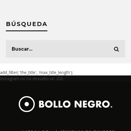
BÚSQUEDA
add_filter( 'the_title', 'max_title_length');
Instagram no ha devuelto un 200.