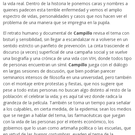
la vida real. Dentro de la historia le ponemos caras y nombres a
quienes padecen esta terrible enfermedad y vemos el amplio
espectro de vidas, personalidades y casos que nos hacen ver el
problema de una manera que se impregna en la pupila.
El retrato humano y documental de
Campillo
revisa el tema con
bisturí y sensibilidad, sin llegar a escandalizar ni a volverse en un
sentido estricto un panfleto de prevención. La cinta trasciende el
discurso (a veces) superficial de una campaña social y se vuelve
una biografía y una crónica de una vida con VIH, donde todos tipo
de personas encuentran un símil.
Campillo
juega con el diálogo
en largas sesiones de discusión, que bien podrían parecer
seminarios intensos de filosofía en una universidad, pero también
con el montaje entre protestas y fiestas, que nos sugiere que
pese a todo estas personas no buscan algo distinto al resto de la
población: el celebrar la vida; y es aquí tal vez donde radica la
grandeza de la película. También se toma un tiempo para señalar
a los culpables, en cierta medida, de la epidemia; sean los medios
que se niegan a hablar del tema, las farmacéuticas que juegan
con la vida de las personas por el interés económico, los
gobiernos que lo usan como artimaña política o las escuelas, que
en virtud de las
buenas costumbres
, evaden el tema de la