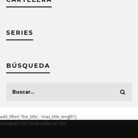
SERIES
BÚSQUEDA
add_filter( 'the_title', 'max_title_length');
Instagram no ha devuelto un 200.