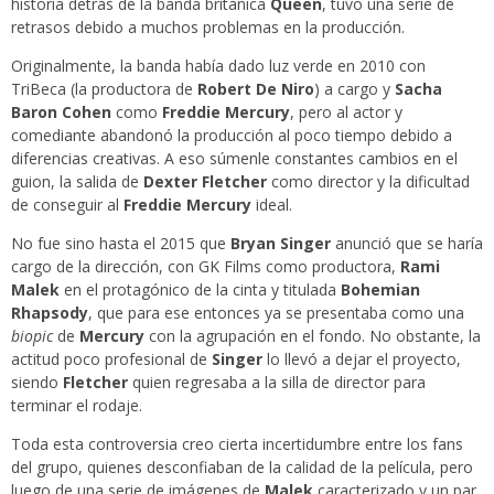
historia detrás de la banda británica
Queen
, tuvo una serie de
retrasos debido a muchos problemas en la producción.
Originalmente, la banda había dado luz verde en 2010 con
TriBeca (la productora de
Robert De Niro
) a cargo y
Sacha
Baron Cohen
como
Freddie Mercury
, pero al actor y
comediante abandonó la producción al poco tiempo debido a
diferencias creativas. A eso súmenle constantes cambios en el
guion, la salida de
Dexter Fletcher
como director y la dificultad
de conseguir al
Freddie Mercury
ideal.
No fue sino hasta el 2015 que
Bryan Singer
anunció que se haría
cargo de la dirección, con GK Films como productora,
Rami
Malek
en el protagónico de la cinta y titulada
Bohemian
Rhapsody
, que para ese entonces ya se presentaba como una
biopic
de
Mercury
con la agrupación en el fondo. No obstante, la
actitud poco profesional de
Singer
lo llevó a dejar el proyecto,
siendo
Fletcher
quien regresaba a la silla de director para
terminar el rodaje.
Toda esta controversia creo cierta incertidumbre entre los fans
del grupo, quienes desconfiaban de la calidad de la película, pero
luego de una serie de imágenes de
Malek
caracterizado y un par