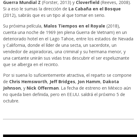
Guerra Mundial Z
(Forster, 2013) y
Cloverfield
(Reeves, 2008).
Si a eso le sumas la dirección de
La Cabaña en el Bosque
(2012), sabrás que es un tipo al que tomar en serio.
Su próxima película,
Malos Tiempos en el Royale
(2018),
cuenta una noche de 1969 (en plena Guerra de Vietnam) en un
deteriorado hotel en el Lago Tahoe, entre los estados de Nevada
y California, donde el líder de una secta, un sacerdote, un
vendedor de aspiradoras, una criminal y su hermana menor, y
una cantante unirán sus vidas tras descubrir el ser espeluznante
que se alberga en el recinto.
Por si suena lo suficientemente atractiva, el reparto se compone
de
Chris Hemsworth
,
Jeff Bridges
,
Jon Hamm
,
Dakota
Johnson
, y
Nick Offerman
. La fecha de estreno en México aún
no queda bien definida, pero en EE.UU. saldrá el próximo 5 de
octubre.