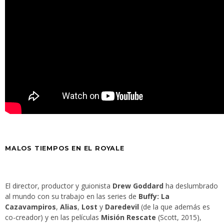
MALOS TIEMPOS EN EL ROYALE
El director, productor y guionista
Drew Goddard
ha deslumbrado
al mundo con su trabajo en las series de
Buffy: La
Cazavampiros
,
Alias
,
Lost
y
Daredevil
(de la que además es
co-creador) y en las películas
Misión Rescate
(Scott, 2015),