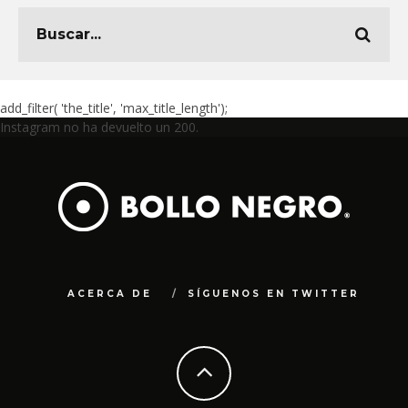
add_filter( 'the_title', 'max_title_length');
Instagram no ha devuelto un 200.
ACERCA DE
SÍGUENOS EN TWITTER