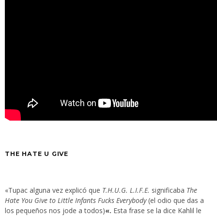
THE HATE U GIVE
«Tupac alguna vez explicó que
T.H.U.G. L.I.F.E.
significaba
The
Hate You Give to Little Infants Fucks Everybody
(el odio que das a
los pequeños nos jode a todos)
«.
Esta frase se la dice Kahlil le