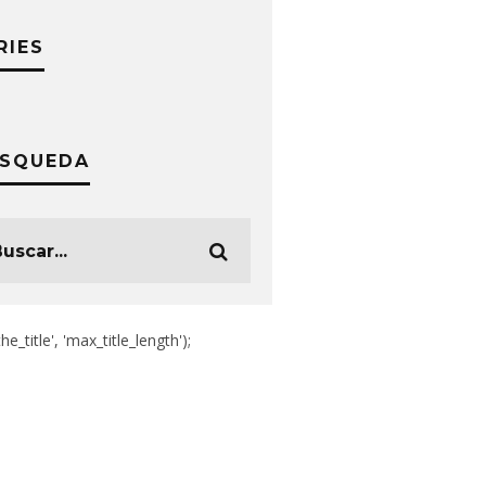
RIES
SQUEDA
the_title', 'max_title_length');