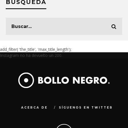
BÚSQUEDA
add_filter( 'the_title', 'max_title_length');
Instagram no ha devuelto un 200.
ACERCA DE
SÍGUENOS EN TWITTER