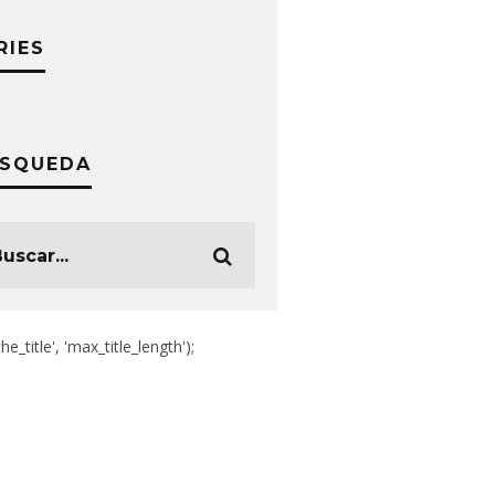
RIES
SQUEDA
the_title', 'max_title_length');