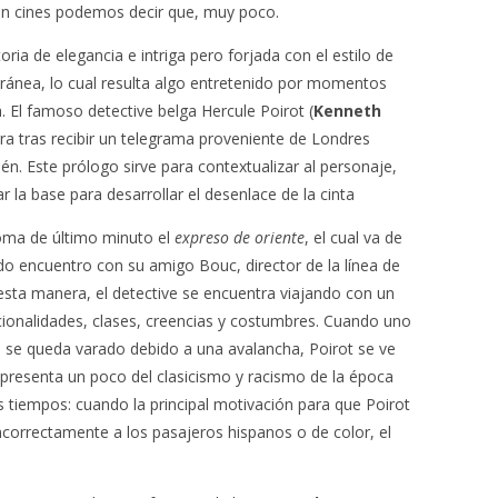
en cines podemos decir que, muy poco.
oria de elegancia e intriga pero forjada con el estilo de
oránea, lo cual resulta algo entretenido por momentos
 El famoso detective belga Hercule Poirot (
Kenneth
rra tras recibir un telegrama proveniente de Londres
én. Este prólogo sirve para contextualizar al personaje,
 la base para desarrollar el desenlace de la cinta
toma de último minuto el
expreso de oriente
, el cual va de
do encuentro con su amigo Bouc, director de la línea de
 esta manera, el detective se encuentra viajando con un
ionalidades, clases, creencias y costumbres. Cuando uno
n se queda varado debido a una avalancha, Poirot se ve
presenta un poco del clasicismo y racismo de la época
os tiempos: cuando la principal motivación para que Poirot
ncorrectamente a los pasajeros hispanos o de color, el