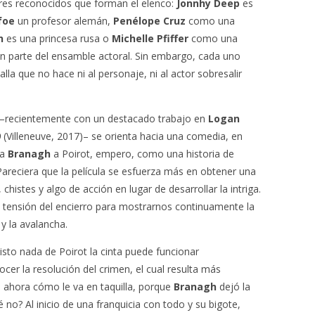
ores reconocidos que forman el elenco:
Jonnhy Deep
es
foe
un profesor alemán,
Penélope Cruz
como una
h
es una princesa rusa o
Michelle Pfiffer
como una
n parte del ensamble actoral. Sin embargo, cada uno
la que no hace ni al personaje, ni al actor sobresalir
–recientemente con un destacado trabajo en
Logan
9
(Villeneuve, 2017)– se orienta hacia una comedia, en
ta
Branagh
a Poirot, empero, como una historia de
Pareciera que la película se esfuerza más en obtener una
 chistes y algo de acción en lugar de desarrollar la intriga.
 tensión del encierro para mostrarnos continuamente la
y la avalancha.
visto nada de Poirot la cinta puede funcionar
er la resolución del crimen, el cual resulta más
 ahora cómo le va en taquilla, porque
Branagh
dejó la
 no? Al inicio de una franquicia con todo y su bigote,