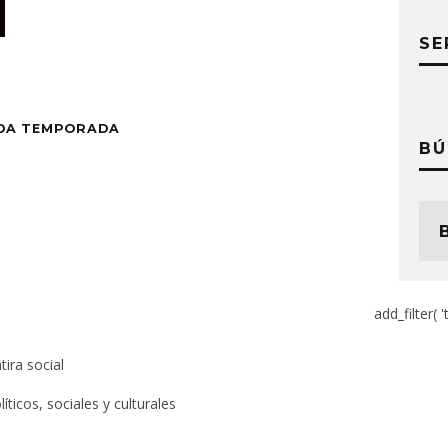
SE
NDA TEMPORADA
BÚ
add_filter( '
ira social
ticos, sociales y culturales