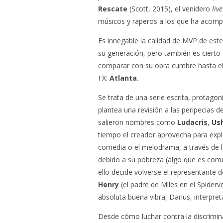
Rescate
(Scott, 2015), el venidero
liv
músicos y raperos a los que ha acomp
Es innegable la calidad de MVP de est
su generación, pero también es cierto
comparar con su obra cumbre hasta el 
FX:
Atlanta
.
Se trata de una serie escrita, protago
plantea una revisión a las peripecias d
salieron nombres como
Ludacris
,
Us
tiempo el creador aprovecha para expl
comedia o el melodrama, a través de l
debido a su pobreza (algo que es com
ello decide volverse el representante 
Henry
(el padre de Miles en el Spider
absoluta buena vibra, Darius, interpre
Desde cómo luchar contra la discriminaci