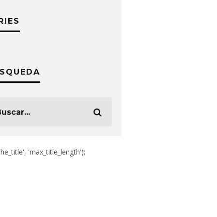
RIES
SQUEDA
the_title', 'max_title_length');