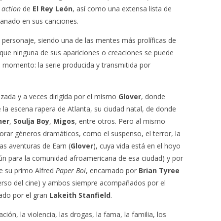
e action
de
El Rey León
, así como una extensa lista de
añado en sus canciones.
e personaje, siendo una de las mentes más prolíficas de
 que ninguna de sus apariciones o creaciones se puede
momento: la serie producida y transmitida por
nizada y a veces dirigida por el mismo
Glover
, donde
e la escena rapera de Atlanta, su ciudad natal, de donde
her
,
Soulja Boy
,
Migos
, entre otros.
Pero al mismo
orar géneros dramáticos, como el suspenso, el terror, la
as aventuras de Earn (
Glover
), cuya vida está en el hoyo
ún para la comunidad afroamericana de esa ciudad) y por
de su primo Alfred
Paper Boi
, encarnado por
Brian Tyree
verso del cine) y ambos siempre acompañados por el
tado por el gran
Lakeith Stanfield
.
ón, la violencia, las drogas, la fama, la familia, los