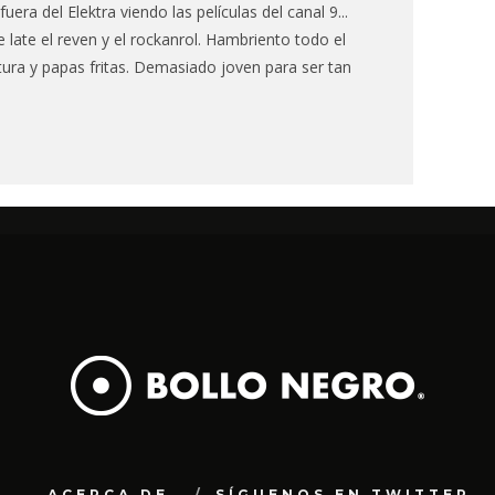
fuera del Elektra viendo las películas del canal 9...
 late el reven y el rockanrol. Hambriento todo el
tura y papas fritas. Demasiado joven para ser tan
ACERCA DE
SÍGUENOS EN TWITTER