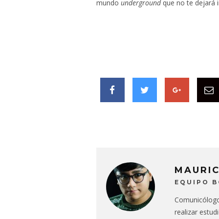
mundo
underground
que no te dejará i
MAURI
EQUIPO 
Comunicólogo 
realizar estud