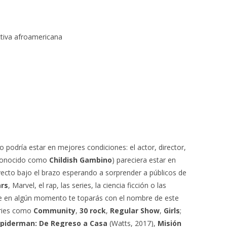
ctiva afroamericana
 podría estar en mejores condiciones: el actor, director,
 (conocido como
Childish Gambino
) pareciera estar en
ecto bajo el brazo esperando a sorprender a públicos de
ars
, Marvel, el rap, las series, la ciencia ficción o las
que en algún momento te toparás con el nombre de este
eries como
Community
,
30 rock
,
Regular Show
,
Girls
;
piderman: De Regreso a Casa
(Watts, 2017),
Misión