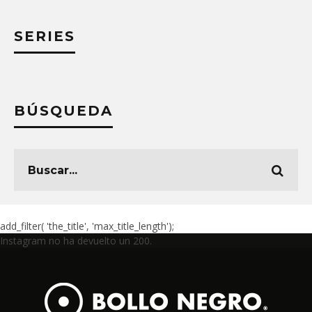
SERIES
BÚSQUEDA
add_filter( 'the_title', 'max_title_length');
Instagram no ha devuelto un 200.