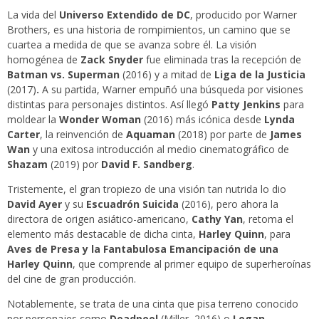
La vida del
Universo Extendido de DC
, producido por Warner
Brothers, es una historia de rompimientos, un camino que se
cuartea a medida de que se avanza sobre él. La visión
homogénea de
Zack Snyder
fue eliminada tras la recepción de
Batman vs. Superman
(2016) y a mitad de
Liga de la Justicia
(2017)
.
A su partida, Warner empuñó una búsqueda por visiones
distintas para personajes distintos. Así llegó
Patty Jenkins
para
moldear la
Wonder Woman
(2016) más icónica desde
Lynda
Carter
, la reinvención de
Aquaman
(2018) por parte de
James
Wan
y una exitosa introducción al medio cinematográfico de
Shazam
(2019) por
David F. Sandberg
.
Tristemente, el gran tropiezo de una visión tan nutrida lo dio
David Ayer
y su
Escuadrón Suicida
(2016), pero ahora la
directora de origen asiático-americano,
Cathy Yan
, retoma el
elemento más destacable de dicha cinta,
Harley Quinn
, para
Aves de Presa y la Fantabulosa Emancipación de una
Harley Quinn
, que comprende al primer equipo de superheroínas
del cine de gran producción.
Notablemente, se trata de una cinta que pisa terreno conocido
por personajes como
Deadpool
(Miller, 2016) o
Logan