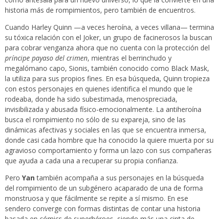
historia más de rompimientos, pero también de encuentros.
Cuando Harley Quinn —a veces heroína, a veces villana— termina
su tóxica relación con el Joker, un grupo de facinerosos la buscan
para cobrar venganza ahora que no cuenta con la protección del
príncipe payaso del crimen
, mientras el berrinchudo y
megalómano capo, Sionis, también conocido como Black Mask,
la utiliza para sus propios fines. En esa búsqueda, Quinn tropieza
con estos personajes en quienes identifica el mundo que le
rodeaba, donde ha sido subestimada, menospreciada,
invisibilizada y abusada físico-emocionalmente. La antiheroína
busca el rompimiento no sólo de su expareja, sino de las
dinámicas afectivas y sociales en las que se encuentra inmersa,
donde casi cada hombre que ha conocido la quiere muerta por su
agravioso comportamiento y forma un lazo con sus compañeras
que ayuda a cada una a recuperar su propia confianza.
Pero
Yan
también acompaña a sus personajes en la búsqueda
del rompimiento de un subgénero acaparado de una de forma
monstruosa y que fácilmente se repite a sí mismo. En ese
sendero converge con formas distintas de contar una historia
basada en cómics de superhéroes, siendo más una cinta de