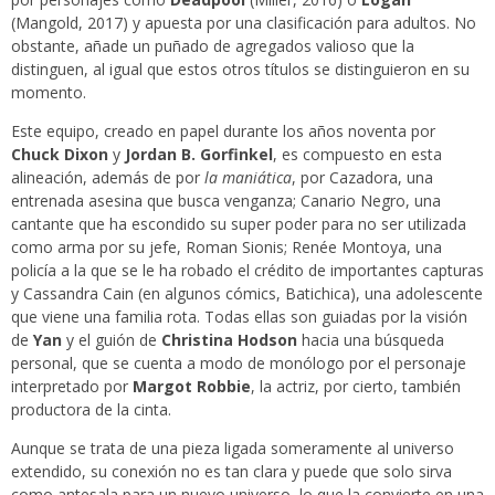
(Mangold, 2017) y apuesta por una clasificación para adultos. No
obstante, añade un puñado de agregados valioso que la
distinguen, al igual que estos otros títulos se distinguieron en su
momento.
Este equipo, creado en papel durante los años noventa por
Chuck Dixon
y
Jordan B. Gorfinkel
, es compuesto en esta
alineación, además de por
la maniática
, por Cazadora, una
entrenada asesina que busca venganza; Canario Negro, una
cantante que ha escondido su super poder para no ser utilizada
como arma por su jefe, Roman Sionis; Renée Montoya, una
policía a la que se le ha robado el crédito de importantes capturas
y Cassandra Cain (en algunos cómics, Batichica), una adolescente
que viene una familia rota. Todas ellas son guiadas por la visión
de
Yan
y el guión de
Christina Hodson
hacia una búsqueda
personal, que se cuenta a modo de monólogo por el personaje
interpretado por
Margot Robbie
, la actriz, por cierto, también
productora de la cinta.
Aunque se trata de una pieza ligada someramente al universo
extendido, su conexión no es tan clara y puede que solo sirva
como antesala para un nuevo universo, lo que la convierte en una