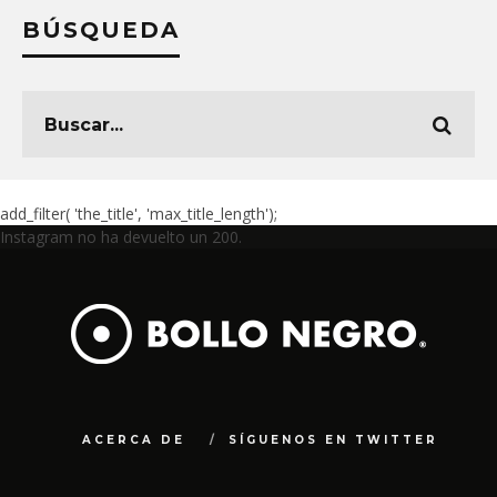
BÚSQUEDA
add_filter( 'the_title', 'max_title_length');
Instagram no ha devuelto un 200.
ACERCA DE
SÍGUENOS EN TWITTER