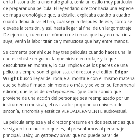
en la historia de la cinematografía, tenía un estilo muy particular
de preparar una película. El legendario director hacía una especie
de mapa cronológico que, a detalle, explicaba cuadro a cuadro
cuánto debía durar el tiro, cuál seguía después de ese, cómo se
elevaba la tensión, y así, hasta llegar al final de un largometraje.
De ejercicio, cuenten el número de tomas que hay en una cinta
suya; verán la labor titánica y minuciosa que hay entre manos.
Se comenta por ahí que hay tres películas cuando haces una: la
que escribiste en guion, la que hiciste en rodaje y la que
descubriste en montaje, lo cual implica que los padres de una
película siempre son el guionista, el director y el editor.
Edgar
Wright
buscó llegar del rodaje al montaje con el mismo material
que se había filmado, sin menos o más, y se ve en su fenomenal
edición, que lejos de
mickeymousear
(que cada sonido que
proviene de una acción del personaje sea reemplazado por un
instrumento musical), el realizador propone un universo de
sintonía, sincronía y estética VERDADERAMENTE audiovisual.
La película empieza y el director presume en dos secuencias que
se siguen lo minucioso que es, al presentarnos al personaje
principal, Baby
,
un
gettaway driver
que no puede parar de