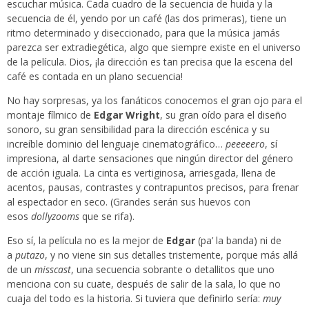
escuchar música. Cada cuadro de la secuencia de huida y la
secuencia de él, yendo por un café (las dos primeras), tiene un
ritmo determinado y diseccionado, para que la música jamás
parezca ser extradiegética, algo que siempre existe en el universo
de la película. Dios, ¡la dirección es tan precisa que la escena del
café es contada en un plano secuencia!
No hay sorpresas, ya los fanáticos conocemos el gran ojo para el
montaje fílmico de
Edgar Wright
, su gran oído para el diseño
sonoro, su gran sensibilidad para la dirección escénica y su
increíble dominio del lenguaje cinematográfico…
peeeeero
, sí
impresiona, al darte sensaciones que ningún director del género
de acción iguala. La cinta es vertiginosa, arriesgada, llena de
acentos, pausas, contrastes y contrapuntos precisos, para frenar
al espectador en seco. (Grandes serán sus huevos con
esos
dollyzooms
que se rifa).
Eso sí, la película no es la mejor de
Edgar
(pa’ la banda) ni de
a
putazo
, y no viene sin sus detalles tristemente, porque más allá
de un
misscast
, una secuencia sobrante o detallitos que uno
menciona con su cuate, después de salir de la sala, lo que no
cuaja del todo es la historia. Si tuviera que definirlo sería:
muy