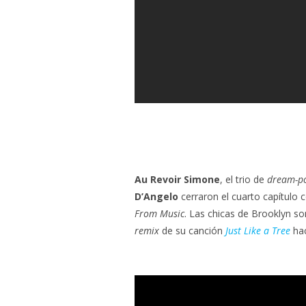
Au Revoir Simone
, el trio de
dream-p
D’Angelo
cerraron el cuarto capítulo
From Music
. Las chicas de Brooklyn so
remix
de su canción
Just Like a Tree
hac