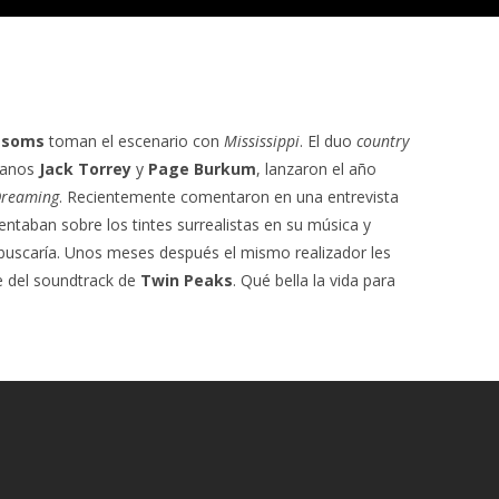
ssoms
toman el escenario con
Mississippi
. El duo
country
manos
Jack Torrey
y
Page Burkum
, lanzaron el año
Dreaming
. Recientemente comentaron en una entrevista
ntaban sobre los tintes surrealistas en su música y
buscaría. Unos meses después el mismo realizador les
e del soundtrack de
Twin Peaks
. Qué bella la vida para