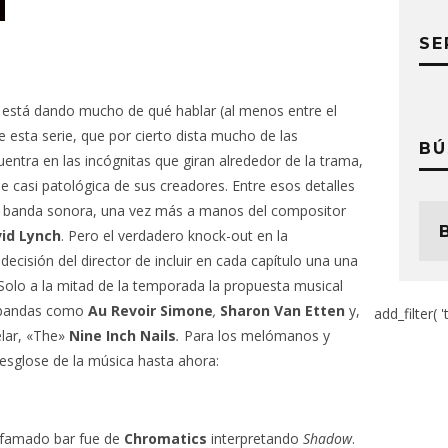
SE
está dando mucho de qué hablar (al menos entre el
e esta serie, que por cierto dista mucho de las
BÚ
entra en las incógnitas que giran alrededor de la trama,
le casi patológica de sus creadores. Entre esos detalles
e banda sonora, una vez más a manos del compositor
id Lynch
. Pero el verdadero knock-out en la
decisión del director de incluir en cada capítulo una una
olo a la mitad de la temporada la propuesta musical
e bandas como
Au Revoir Simone
,
Sharon Van Etten
y,
add_filter( '
lar, «The»
Nine Inch Nails
.
Para los melómanos y
 desglose de la música hasta ahora:
 afamado bar fue de
Chromatics
interpretando
Shadow
.