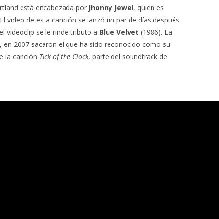
ortland está encabezada por
Jhonny Jewel
, quien es
 El video de esta canción se lanzó un par de días después
l videoclip se le rinde tributo a
Blue Velvet
(1986). La
e, en 2007 sacaron el que ha sido reconocido como su
uye la canción
Tick of the Clock
, parte del soundtrack de