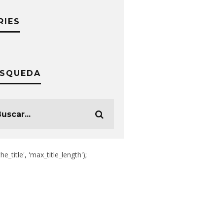
RIES
SQUEDA
the_title', 'max_title_length');