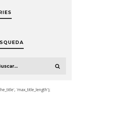
RIES
SQUEDA
the_title', 'max_title_length');