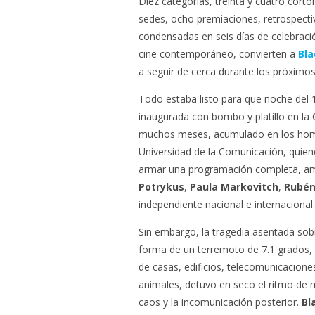
Diez categorías, treinta y cuatro cort
sedes, ocho premiaciones, retrospectiv
condensadas en seis días de celebraci
cine contemporáneo, convierten a
Bla
a seguir de cerca durante los próximos
Todo estaba listo para que noche del 1
inaugurada con bombo y platillo en la
muchos meses, acumulado en los hombr
Universidad de la Comunicación, quien
armar una programación completa, ambi
Potrykus
,
Paula Markovitch
,
Rubén
independiente nacional e internacional.
Sin embargo, la tragedia asentada sob
forma de un terremoto de 7.1 grados, 
de casas, edificios, telecomunicacione
animales, detuvo en seco el ritmo de 
caos y la incomunicación posterior.
Bl