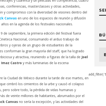
ometrajes y cuarenta y un películas en competencia, cuatro
as, conferencias, masterclasses y otras actividades,
SE
ón y compromiso con la diversidad de visiones dentro del
ck Canvas
en uno de los espacios de reunión y difusión
 años en la agenda de los festivales nacionales.
9 de septiembre, la primera edición del festival fuera
BÚ
 Cineteca Nacional, consumando el arduo trabajo de
os y ojeras de un grupo de estudiantes de la
es conforman la gran mayoría del staff, que ha logrado
ciosa y atractiva, reuniendo a figuras de la talla de
Joel
 Imaz Castro
y más luminarias de la escena
add_filter( '
re la Ciudad de México durante la tarde de ese martes, en
que cimbró los cimientos de la urbe y causó el colapso
s, pero sobre todo, la pérdida de vidas humanas y
más de veinte millones de habitantes, abrumados por el
ack Canvas
no sería la excepción, y las actividades del