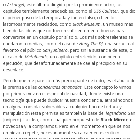
o
Arkangel
, este último dirigido por la prominente actriz; los
capítulos terriblemente predecibles, como el
USS Callister
, que dio
el primer paso de la temporada y fue en falso; o bien los
lastimosamente reciclados, como
Black Museum
, un museo más
bien de las ideas que no fueron suficientemente buenas para
convertirse en un capítulo por sí solo. Los más sobresalientes se
quedaron a medias, como el caso de
Hang The DJ
, una secuela al
favorito del público
San Junípero
, pero sin la sustancia de este, o
el caso de
Metalheads
, un capítulo entretenido, con buena
ejecución, que desafortunadamente se cae al precipicio en su
desenlace.
Pero lo que me pareció más preocupante de todo, es el abuso de
la premisa de las
conciencias atrapadas.
Este concepto lo vimos
por primera vez en el especial de navidad, donde existe una
tecnología que puede duplicar nuestra conciencia, atrapándonos
en alguna consola, vulnerables a cualquier tipo de tortura y
manipulación (esta premisa es también la base del
legendario
San
Junipero). La idea, como cualquier propuesta de
Black Mirror
, es
novedosa y la compramos. Pero en el momento en que se nos
empieza a repetir, necesariamente va a caer en escrutinio.