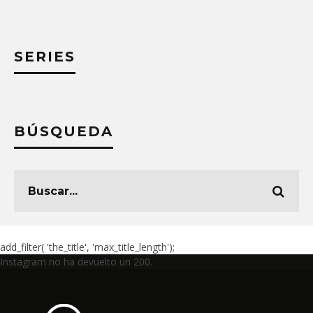
SERIES
BÚSQUEDA
add_filter( 'the_title', 'max_title_length');
Instagram no ha devuelto un 200.