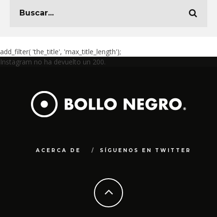
add_filter( 'the_title', 'max_title_length');
Instagram no ha devuelto un 200.
ACERCA DE
SÍGUENOS EN TWITTER