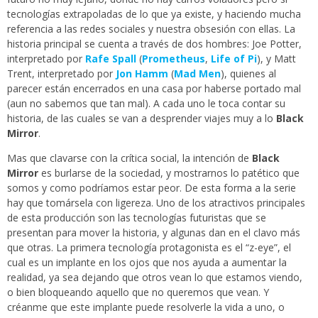
tecnologías extrapoladas de lo que ya existe, y haciendo mucha
referencia a las redes sociales y nuestra obsesión con ellas. La
historia principal se cuenta a través de dos hombres: Joe Potter,
interpretado por
Rafe Spall
(
Prometheus
,
Life of Pi
), y Matt
Trent, interpretado por
Jon Hamm
(
Mad Men
), quienes al
parecer están encerrados en una casa por haberse portado mal
(aun no sabemos que tan mal). A cada uno le toca contar su
historia, de las cuales se van a desprender viajes muy a lo
Black
Mirror
.
Mas que clavarse con la crítica social, la intención de
Black
Mirror
es burlarse de la sociedad, y mostrarnos lo patético que
somos y como podríamos estar peor. De esta forma a la serie
hay que tomársela con ligereza. Uno de los atractivos principales
de esta producción son las tecnologías futuristas que se
presentan para mover la historia, y algunas dan en el clavo más
que otras. La primera tecnología protagonista es el “z-eye”, el
cual es un implante en los ojos que nos ayuda a aumentar la
realidad, ya sea dejando que otros vean lo que estamos viendo,
o bien bloqueando aquello que no queremos que vean. Y
créanme que este implante puede resolverle la vida a uno, o