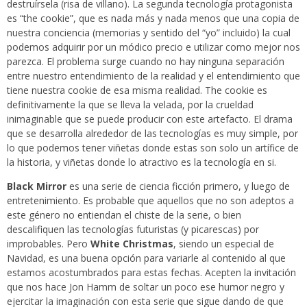
destruírsela (risa de villano). La segunda tecnología protagonista
es “the cookie”, que es nada más y nada menos que una copia de
nuestra conciencia (memorias y sentido del “yo” incluido) la cual
podemos adquirir por un módico precio e utilizar como mejor nos
parezca. El problema surge cuando no hay ninguna separación
entre nuestro entendimiento de la realidad y el entendimiento que
tiene nuestra cookie de esa misma realidad. The cookie es
definitivamente la que se lleva la velada, por la crueldad
inimaginable que se puede producir con este artefacto. El drama
que se desarrolla alrededor de las tecnologías es muy simple, por
lo que podemos tener viñetas donde estas son solo un artífice de
la historia, y viñetas donde lo atractivo es la tecnología en si.
Black Mirror
es una serie de ciencia ficción primero, y luego de
entretenimiento. Es probable que aquellos que no son adeptos a
este género no entiendan el chiste de la serie, o bien
descalifiquen las tecnologías futuristas (y picarescas) por
improbables. Pero
White Christmas
, siendo un especial de
Navidad, es una buena opción para variarle al contenido al que
estamos acostumbrados para estas fechas. Acepten la invitación
que nos hace Jon Hamm de soltar un poco ese humor negro y
ejercitar la imaginación con esta serie que sigue dando de que