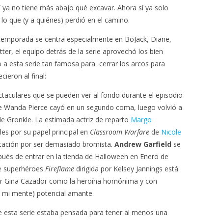
sí ya no tiene más abajo qué excavar. Ahora sí ya solo
e lo que (y a quiénes) perdió en el camino.
 temporada se centra especialmente en BoJack, Diane,
ter, el equipo detrás de la serie aprovechó los bien
 a esta serie tan famosa para cerrar los arcos para
ieron al final:
ectaculares que se pueden ver al fondo durante el episodio
 Wanda Pierce cayó en un segundo coma, luego volvió a
e Gronkle. La estimada actriz de reparto
Margo
les por su papel principal en
Classroom Warfare
de
Nicole
ilitación por ser demasiado bromista.
Andrew Garfield
se
pués de entrar en la tienda de Halloween en Enero de
de superhéroes
Fireflame
dirigida por Kelsey Jannings está
or Gina Cazador como la heroína homónima y con
n mi mente) potencial amante.
ue esta serie estaba pensada para tener al menos una