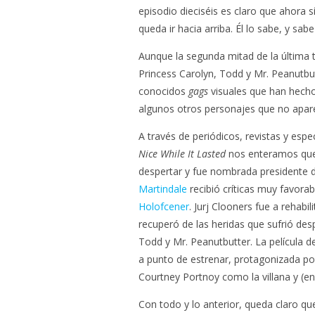
episodio dieciséis es claro que ahora 
queda ir hacia arriba. Él lo sabe, y sab
Aunque la segunda mitad de la última
Princess Carolyn, Todd y Mr. Peanutbut
conocidos
gags
visuales que han hecho
algunos otros personajes que no aparec
A través de periódicos, revistas y esp
Nice While It Lasted
nos enteramos que
despertar y fue nombrada presidente d
Martindale
recibió críticas muy favorab
Holofcener
. Jurj Clooners fue a rehab
recuperó de las heridas que sufrió des
Todd y Mr. Peanutbutter. La película 
a punto de estrenar, protagonizada p
Courtney Portnoy como la villana y (e
Con todo y lo anterior, queda claro q