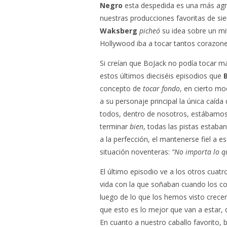
Negro
esta despedida es una más agria 
nuestras producciones favoritas de s
Waksberg
picheó
su idea sobre un mi
Hollywood iba a tocar tantos corazon
Si creían que BoJack no podía tocar 
estos últimos dieciséis episodios que
concepto de
tocar fondo
, en cierto mo
a su personaje principal la única caída
todos, dentro de nosotros, estábamos 
terminar
bien
, todas las pistas estaba
a la perfección, el mantenerse fiel a 
situación noventeras:
“No importa lo qu
El último episodio ve a los otros cuatro
vida con la que soñaban cuando los con
luego de lo que los hemos visto crece
que esto es lo mejor que van a estar, 
En cuanto a nuestro caballo favorito, 