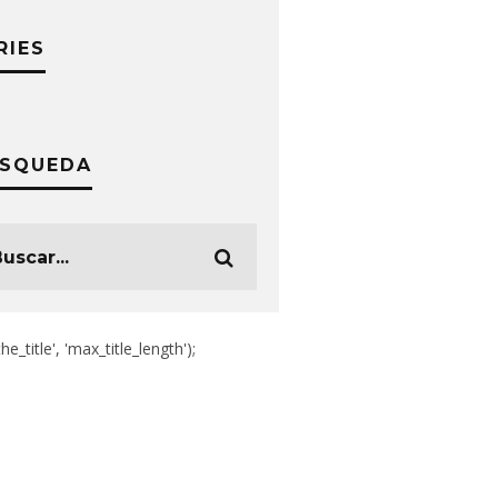
RIES
SQUEDA
the_title', 'max_title_length');