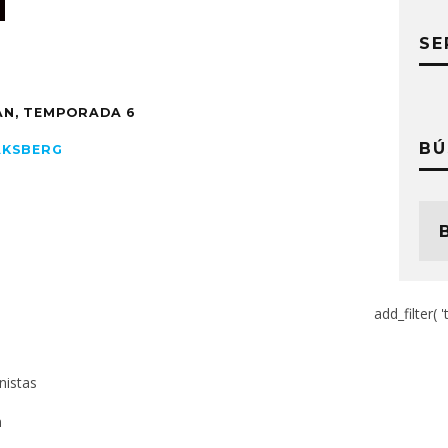
SE
AN, TEMPORADA 6
BÚ
AKSBERG
add_filter( '
nistas
n