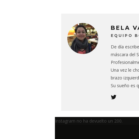
BELA 
EQUIPO 
De día escrib
máscara del S
Profesionalmen
Una vez le ch
brazo izquierd
Su sueño es q
Instagram no ha devuelto un 200.