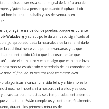
que dulce, al ser esta serie original de Netflix una de
iempre. ¿Quién iba a pensar que cuando
Raphael Bob-
tad-hombre mitad-caballo y sus desventuras en
es?
más bajo, agárrense de donde puedan, porque es durante
Bob-Waksberg
y su equipo le da un nuevo significado al
do algo apropiado dada la naturaleza de la serie, el darle
 de la cual finalmente va a poder levantarse, y es que
bajo un entendido tácito que las cosas tenían que
n ahí desde el comienzo y eso es algo que esta serie hizo
ese casi mantra establecido y heredado de las comedias de
e pase, al final de 30 minutos todo va a estar bien”
.
 protagonistas alcanzar una vida feliz, y si bien no es la
ocimos, no importa, ni a nosotros ni a ellos y es que,
r y atravesar durante estas seis temporadas, entendemos
que van a tener. Están completos y contentos, finalmente.
bueno, durante los primeros minutos del