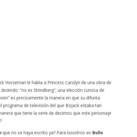
Jack Horseman le habla a Princess Carolyn de una obra de
e diciendo: “no es Strindberg”, una elección curiosa de
bsen” es precisamente la manera en que su difunta
l programa de televisión del que BoJack estaba tan
 manera que tiene la serie de decirnos que este personaje
?
n
que no se haya escrito ya? Para nosotros en
Bollo