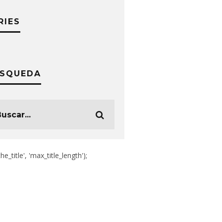
RIES
SQUEDA
the_title', 'max_title_length');