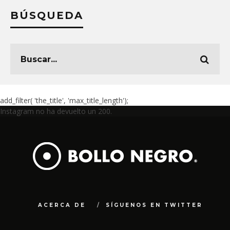
BÚSQUEDA
add_filter( 'the_title', 'max_title_length');
Instagram no ha devuelto un 200.
ACERCA DE
SÍGUENOS EN TWITTER