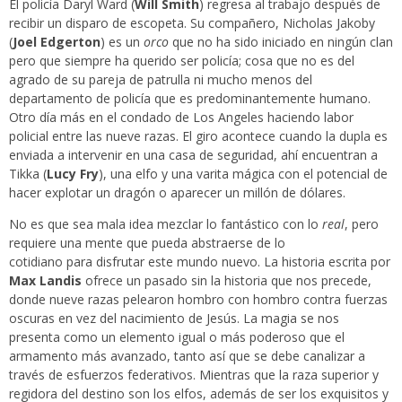
El policía Daryl Ward (
Will Smith
) regresa al trabajo después de
recibir un disparo de escopeta. Su compañero, Nicholas Jakoby
(
Joel Edgerton
) es un
orco
que no ha sido iniciado en ningún clan
pero que siempre ha querido ser policía; cosa que no es del
agrado de su pareja de patrulla ni mucho menos del
departamento de policía que es predominantemente humano.
Otro día más en el condado de Los Angeles haciendo labor
policial entre las nueve razas. El giro acontece cuando la dupla es
enviada a intervenir en una casa de seguridad, ahí encuentran a
Tikka (
Lucy Fry
), una elfo y una varita mágica con el potencial de
hacer explotar un dragón o aparecer un millón de dólares.
No es que sea mala idea mezclar lo fantástico con lo
real
, pero
requiere una mente que pueda abstraerse de lo
cotidiano para disfrutar este mundo nuevo. La historia escrita por
Max Landis
ofrece un pasado sin la historia que nos precede,
donde nueve razas pelearon hombro con hombro contra fuerzas
oscuras en vez del nacimiento de Jesús. La magia se nos
presenta como un elemento igual o más poderoso que el
armamento más avanzado, tanto así que se debe canalizar a
través de esfuerzos federativos. Mientras que la raza superior y
regidora del destino son los elfos, además de ser los exquisitos y