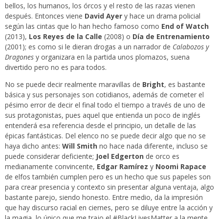
bellos, los humanos, los órcos y el resto de las razas vienen
después. Entonces viene
David Ayer
y hace un drama policial
según las cintas que lo han hecho famoso como
End of Watch
(2013),
Los Reyes de la Calle
(2008) o
Día de Entrenamiento
(2001); es como si le dieran drogas a un narrador de
Calabozos y
Dragones
y organizara en la partida unos plomazos, suena
divertido pero no es para todos.
No se puede decir realmente maravillas de
Bright
, es bastante
básica y sus personajes son cotidianos, además de cometer el
pésimo error de decir el final todo el tiempo a través de uno de
sus protagonistas, pues aquel que entienda un poco de inglés
entenderá esa referencia desde el principio, un detalle de las
épicas fantásticas. Del elenco no se puede decir algo que no se
haya dicho antes:
Will Smith
no hace nada diferente, incluso se
puede considerar deficiente;
Joel Edgerton
de orco es
medianamente convincente,
Edgar Ramírez
y
Noomi Rapace
de elfos también cumplen pero es un hecho que sus papeles son
para crear presencia y contexto sin presentar alguna ventaja, algo
bastante parejo, siendo honesto. Entre medio, da la impresión
que hay discurso racial en ciernes, pero se diluye entre la acción y
la magia, lo único que me trajo el #BlackLivesMatter a la mente