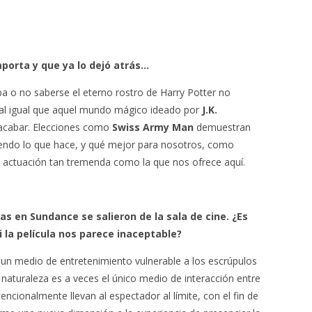
mporta y que ya lo dejó atrás…
a o no saberse el eterno rostro de Harry Potter no
 al igual que aquel mundo mágico ideado por
J.K.
a acabar. Elecciones como
Swiss Army Man
demuestran
ciendo lo que hace, y qué mejor para nosotros, como
a actuación tan tremenda como la que nos ofrece aquí.
s en Sundance se salieron de la sala de cine. ¿Es
si la película nos parece inaceptable?
o un medio de entretenimiento vulnerable a los escrúpulos
 naturaleza es a veces el único medio de interacción entre
ncionalmente llevan al espectador al límite, con el fin de