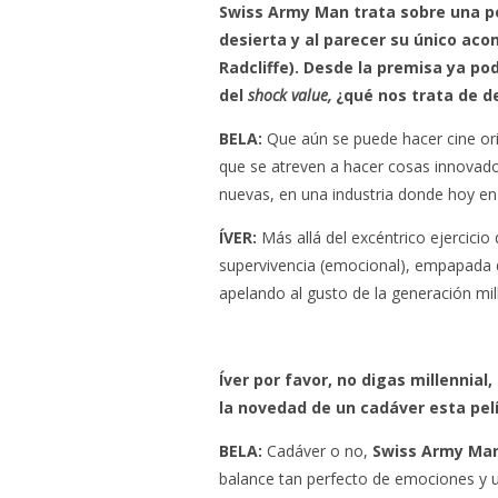
Swiss Army Man trata sobre una pe
desierta y al parecer su único ac
Radcliffe). Desde la premisa ya pod
del
shock value,
¿qué nos trata de de
BELA:
Que aún se puede hacer cine origi
que se atreven a hacer cosas innovador
nuevas, en una industria donde hoy en 
ÍVER:
Más allá del excéntrico ejercicio 
supervivencia (emocional), empapada de 
apelando al gusto de la generación mil
Íver por favor, no digas millennial
la novedad de un cadáver esta pel
BELA:
Cadáver o no,
Swiss Army Ma
balance tan perfecto de emociones y un