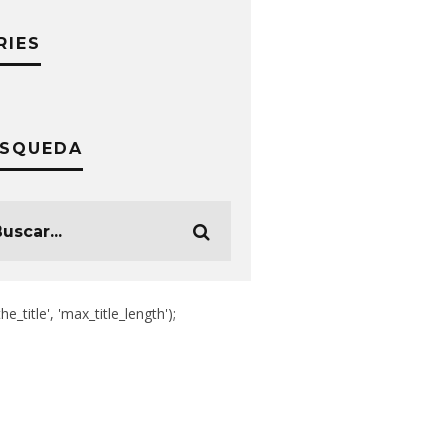
RIES
SQUEDA
the_title', 'max_title_length');