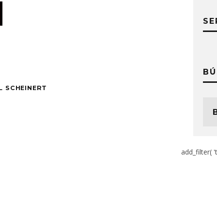
SE
BÚ
L SCHEINERT
add_filter( '