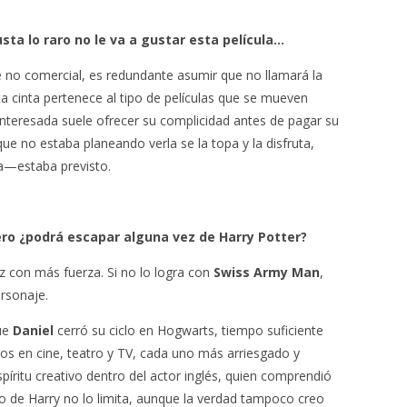
sta lo raro no le va a gustar esta película…
e no comercial, es redundante asumir que no llamará la
ta cinta pertenece al tipo de películas que se mueven
interesada suele ofrecer su complicidad antes de pagar su
ue no estaba planeando verla se la topa y la disfruta,
a—estaba previsto.
pero ¿podrá escapar alguna vez de Harry Potter?
z con más fuerza. Si no lo logra con
Swiss Army Man
,
ersonaje.
ue
Daniel
cerró su ciclo en Hogwarts, tiempo suficiente
os en cine, teatro y TV, cada uno más arriesgado y
spíritu creativo dentro del actor inglés, quien comprendió
ro de Harry no lo limita, aunque la verdad tampoco creo