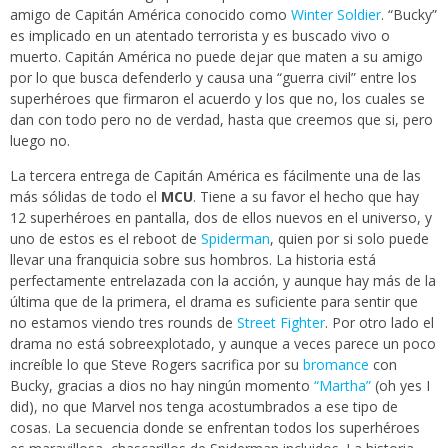
amigo de Capitán América conocido como
Winter Soldier
. “Bucky”
es implicado en un atentado terrorista y es buscado vivo o
muerto. Capitán América no puede dejar que maten a su amigo
por lo que busca defenderlo y causa una “guerra civil” entre los
superhéroes que firmaron el acuerdo y los que no, los cuales se
dan con todo pero no de verdad, hasta que creemos que si, pero
luego no.
La tercera entrega de Capitán América es fácilmente una de las
más sólidas de todo el
MCU
. Tiene a su favor el hecho que hay
12 superhéroes en pantalla, dos de ellos nuevos en el universo, y
uno de estos es el reboot de
Spiderman
, quien por si solo puede
llevar una franquicia sobre sus hombros. La historia está
perfectamente entrelazada con la acción, y aunque hay más de la
última que de la primera, el drama es suficiente para sentir que
no estamos viendo tres rounds de
Street Fighter
. Por otro lado el
drama no está sobreexplotado, y aunque a veces parece un poco
increíble lo que Steve Rogers sacrifica por su
bromance
con
Bucky, gracias a dios no hay ningún momento
“Martha”
(oh yes I
did), no que Marvel nos tenga acostumbrados a ese tipo de
cosas. La secuencia donde se enfrentan todos los superhéroes