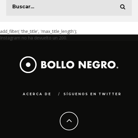
add_filter( 'the_title', 'max_title_length');
Instagram no ha devuelto un 200.
ACERCA DE
SÍGUENOS EN TWITTER