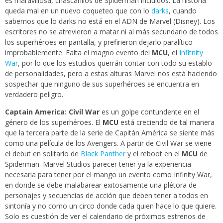
es maravillosa, chascarillos de Spiderman incluidos. La historia
queda mal en un nuevo coqueteo que con lo
darks
, cuando
sabemos que lo darks no está en el ADN de Marvel (Disney). Los
escritores no se atrevieron a matar ni al más secundario de todos
los superhéroes en pantalla, y prefirieron dejarlo paralítico
improbablemente. Falta el magno evento del
MCU
, el
Infitnity
War
, por lo que los estudios querrán contar con todo su establo
de personalidades, pero a estas alturas Marvel nos está haciendo
sospechar que ninguno de sus superhéroes se encuentra en
verdadero peligro.
Captain America: Civil War
es un golpe contundente en el
género de los superhéroes. El
MCU
está creciendo de tal manera
que la tercera parte de la serie de Capitán América se siente más
como una película de los Avengers. A partir de Civil War se viene
el debut en solitario de
Black Panther
y el reboot en el
MCU
de
Spiderman. Marvel Studios parecer tener ya la experiencia
necesaria para tener por el mango un evento como Infinity War,
en donde se debe malabarear exitosamente una plétora de
personajes y secuencias de acción que deben tener a todos en
sintonía y no como un circo donde cada quien hace lo que quiere.
Solo es cuestión de ver el calendario de próximos estrenos de