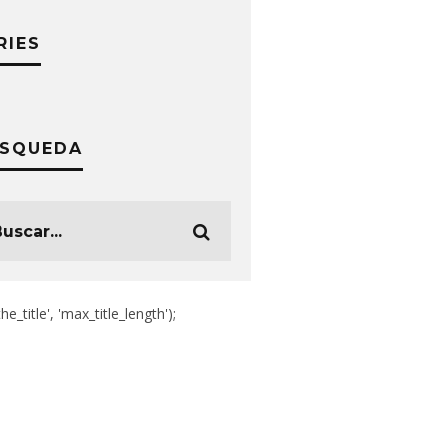
RIES
SQUEDA
the_title', 'max_title_length');