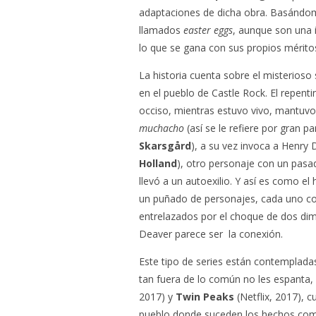
adaptaciones de dicha obra. Basándom
llamados
easter eggs
, aunque son una i
lo que se gana con sus propios mérito
La historia cuenta sobre el misterioso 
en el pueblo de Castle Rock. El repenti
occiso, mientras estuvo vivo, mantuvo
muchacho
(así se le refiere por gran 
Skarsgård
), a su vez invoca a Henry 
Holland
), otro personaje con un pasad
llevó a un autoexilio. Y así es como e
un puñado de personajes, cada uno co
entrelazados por el choque de dos dim
Deaver parece ser la conexión.
Este tipo de series están contemplada
tan fuera de lo común no les espanta,
2017) y
Twin Peaks
(Netflix, 2017), 
pueblo donde suceden los hechos como 