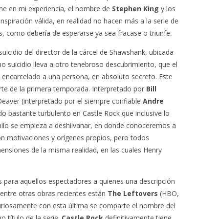
e en mi experiencia, el nombre de
Stephen King
y los
nspiración válida, en realidad no hacen más a la serie de
s, como debería de esperarse ya sea fracase o triunfe.
suicidio del director de la cárcel de Shawshank, ubicada
no suicidio lleva a otro tenebroso descubrimiento, que el
 encarcelado a una persona, en absoluto secreto. Este
parte de la primera temporada. Interpretado por
Bill
Deaver (interpretado por el siempre confiable
Andre
o bastante turbulento en Castle Rock que inclusive lo
l hilo se empieza a deshilvanar, en donde conoceremos a
n motivaciones y orígenes propios, pero todos
ensiones de la misma realidad, en las cuales Henry
s para aquellos espectadores a quienes una descripción
 entre otras obras recientes están
The Leftovers
(HBO,
curiosamente con esta última se comparte el nombre del
título de la serie.
Castle Rock
definitivamente tiene