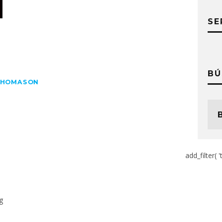
SE
BÚ
THOMASON
add_filter( '
g