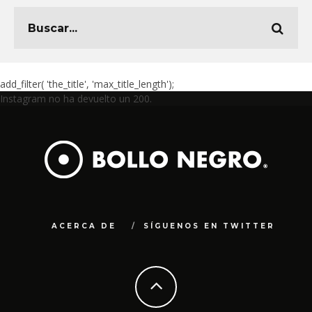
add_filter( 'the_title', 'max_title_length');
Instagram no ha devuelto un 200.
ACERCA DE
SÍGUENOS EN TWITTER