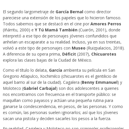
El segundo largometraje de
García Bernal
como director
pareciese una extensión de los papeles que lo hicieron famoso.
Todos sabemos que se destacó en el cine por
Amores Perros
(Iñárritu, 2000) e
Y Tú Mamá También
(Cuarón, 2001), donde
interpretó a ese tipo de personajes jóvenes confundidos que
anhelan un escaparate a su realidad. Incluso, ya en sus treintas,
volvió a este tipo de personajes con
Museo
(Ruizpalacios, 2018).
A diferencia de su opera prima,
Déficit
(2007),
Chicuarotes
explora las clases bajas de la Ciudad de México.
Como el título lo delata,
García
ambienta su película en San
Gregorio Atlapulco, Xochimilco (chicuarotes es el gentilicio de
aquel barrio al sur de la ciudad). Cagalera (
Benny Emmanuel
) y
Moloteco (
Gabriel Carbajal
) son dos adolescentes a quienes
nos encontramos con frecuencia en el transporte público: se
maquillan como payasos y actúan una pequeña rutina para
ganarse la condescendencia, en pesos, de las personas. Y como
es común, las personas suelen ignorarlos; así que los jóvenes
sacan una pistola y deciden sacarles los pesos a la fuerza.
En realidad, Cagalera y Moloteco no son
criminales profesionales
.