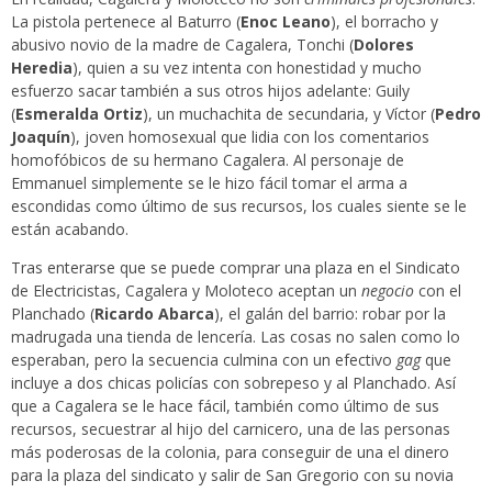
La pistola pertenece al Baturro (
Enoc Leano
), el borracho y
abusivo novio de la madre de Cagalera, Tonchi (
Dolores
Heredia
), quien a su vez intenta con honestidad y mucho
esfuerzo sacar también a sus otros hijos adelante: Guily
(
Esmeralda Ortiz
), un muchachita de secundaria, y Víctor (
Pedro
Joaquín
), joven homosexual que lidia con los comentarios
homofóbicos de su hermano Cagalera. Al personaje de
Emmanuel simplemente se le hizo fácil tomar el arma a
escondidas como último de sus recursos, los cuales siente se le
están acabando.
Tras enterarse que se puede comprar una plaza en el Sindicato
de Electricistas, Cagalera y Moloteco aceptan un
negocio
con el
Planchado (
Ricardo Abarca
), el galán del barrio: robar por la
madrugada una tienda de lencería. Las cosas no salen como lo
esperaban, pero la secuencia culmina con un efectivo
gag
que
incluye a dos chicas policías con sobrepeso y al Planchado. Así
que a Cagalera se le hace fácil, también como último de sus
recursos, secuestrar al hijo del carnicero, una de las personas
más poderosas de la colonia, para conseguir de una el dinero
para la plaza del sindicato y salir de San Gregorio con su novia