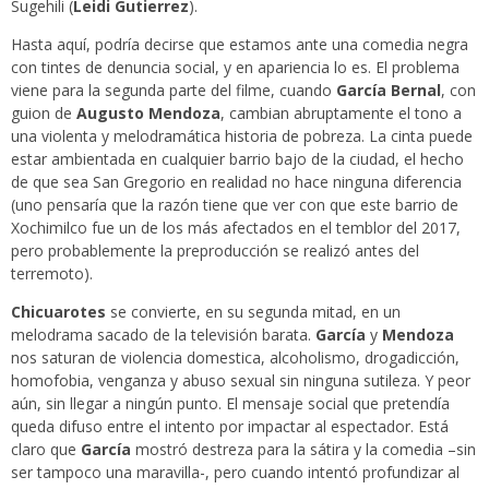
Sugehili (
Leidi Gutierrez
).
Hasta aquí, podría decirse que estamos ante una comedia negra
con tintes de denuncia social, y en apariencia lo es. El problema
viene para la segunda parte del filme, cuando
García Bernal
, con
guion de
Augusto Mendoza
, cambian abruptamente el tono a
una violenta y melodramática historia de pobreza. La cinta puede
estar ambientada en cualquier barrio bajo de la ciudad, el hecho
de que sea San Gregorio en realidad no hace ninguna diferencia
(uno pensaría que la razón tiene que ver con que este barrio de
Xochimilco fue un de los más afectados en el temblor del 2017,
pero probablemente la preproducción se realizó antes del
terremoto).
Chicuarotes
se convierte, en su segunda mitad, en un
melodrama sacado de la televisión barata.
García
y
Mendoza
nos saturan de violencia domestica, alcoholismo, drogadicción,
homofobia, venganza y abuso sexual sin ninguna sutileza. Y peor
aún, sin llegar a ningún punto. El mensaje social que pretendía
queda difuso entre el intento por impactar al espectador. Está
claro que
García
mostró destreza para la sátira y la comedia –sin
ser tampoco una maravilla-, pero cuando intentó profundizar al