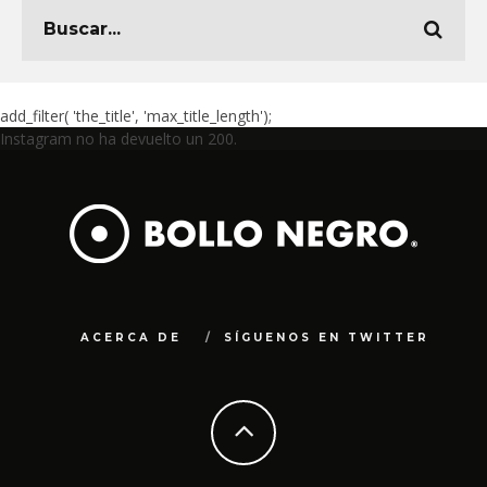
add_filter( 'the_title', 'max_title_length');
Instagram no ha devuelto un 200.
ACERCA DE
SÍGUENOS EN TWITTER