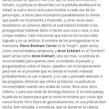
fortuito. La película se desarrolla con la pantalla dividida por la
mitad, la cual a veces sirve para mostrar a cada uno de los
personajes, a veces para mostrarnos paralelamente lo similar
que puede ser el presente y el pasado, y otras veces para
enseñarnos un universo alterno el cual hubiera existido si los
protagonistas hubieran dicho o hecho una cosa u otra, o sea:
rompe-madres. Cabe mencionar que este es un recurso bien
logrado y no un artificio. El nombre de los protagonistas ni se
menciona,
Elena Bonham Carter
es la “mujer”, quien actúa
como una verdadera campeona, y
Aron Eckhart
es el “hombre”,
quien actúa como
Aron Eckhart
, una vez mas. La película es
recomendable para quienes viven recordando el pasado y
preguntándose sobre el futuro, aquellos con el temperamento
para vivir en el presente que les brinda el mundo material
probablemente se van a aburrir, y no van a prestarle atención a
las preguntas retóricas que ofrece la historia. La película es
recomendable cuando uno acaba de cortar, lleva unos años
soltero, o para una tarde de domingo lluviosa. Si se tiene pareja,
la película es buena para que tu novia te reclame por cosas que
nunca hiciste. Pero fuera de generalizaciones, es una película bien
hecha, bien actuada, y novedosa, que se queda en la cabeza