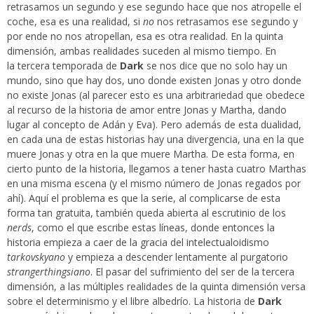
retrasamos un segundo y ese segundo hace que nos atropelle el
coche, esa es una realidad, si
no
nos retrasamos ese segundo y
por ende no nos atropellan, esa es otra realidad. En la quinta
dimensión, ambas realidades suceden al mismo tiempo. En
la tercera temporada de
Dark
se nos dice que no solo hay un
mundo, sino que hay dos, uno donde existen Jonas y otro donde
no existe Jonas (al parecer esto es una arbitrariedad que obedece
al recurso de la historia de amor entre Jonas y Martha, dando
lugar al concepto de Adán y Eva). Pero además de esta dualidad,
en cada una de estas historias hay una divergencia, una en la que
muere Jonas y otra en la que muere Martha. De esta forma, en
cierto punto de la historia, llegamos a tener hasta cuatro Marthas
en una misma escena (y el mismo número de Jonas regados por
ahí). Aquí el problema es que la serie, al complicarse de esta
forma tan gratuita, también queda abierta al escrutinio de los
nerds
, como el que escribe estas líneas, donde entonces la
historia empieza a caer de la gracia del intelectualoidismo
tarkovskyano
y empieza a descender lentamente al purgatorio
strangerthingsiano
. El pasar del sufrimiento del ser de la tercera
dimensión, a las múltiples realidades de la quinta dimensión versa
sobre el determinismo y el libre albedrío. La historia de
Dark