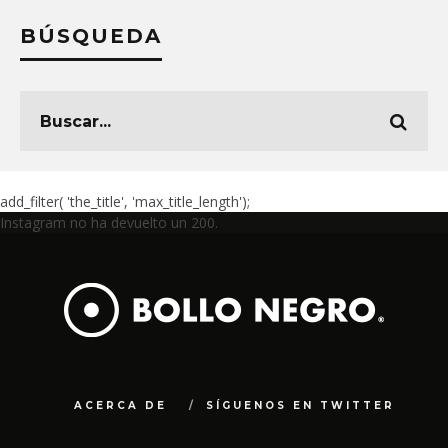
BÚSQUEDA
add_filter( 'the_title', 'max_title_length');
Instagram no ha devuelto un 200.
ACERCA DE
SÍGUENOS EN TWITTER