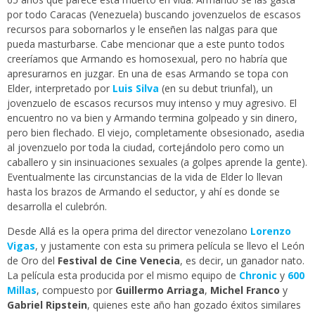
por todo Caracas (Venezuela) buscando jovenzuelos de escasos
recursos para sobornarlos y le enseñen las nalgas para que
pueda masturbarse. Cabe mencionar que a este punto todos
creeríamos que Armando es homosexual, pero no habría que
apresurarnos en juzgar. En una de esas Armando se topa con
Elder, interpretado por
Luis Silva
(en su debut triunfal), un
jovenzuelo de escasos recursos muy intenso y muy agresivo. El
encuentro no va bien y Armando termina golpeado y sin dinero,
pero bien flechado. El viejo, completamente obsesionado, asedia
al jovenzuelo por toda la ciudad, cortejándolo pero como un
caballero y sin insinuaciones sexuales (a golpes aprende la gente).
Eventualmente las circunstancias de la vida de Elder lo llevan
hasta los brazos de Armando el seductor, y ahí es donde se
desarrolla el culebrón.
Desde Allá es la opera prima del director venezolano
Lorenzo
Vigas
, y justamente con esta su primera película se llevo el León
de Oro del
Festival de Cine Venecia
, es decir, un ganador nato.
La película esta producida por el mismo equipo de
Chronic
y
600
Millas
, compuesto por
Guillermo Arriaga
,
Michel Franco
y
Gabriel Ripstein
, quienes este año han gozado éxitos similares