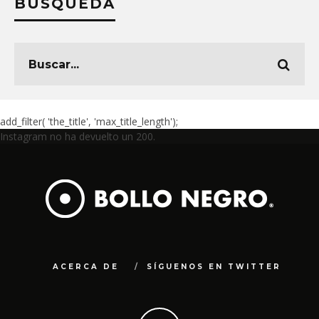
BÚSQUEDA
add_filter( 'the_title', 'max_title_length');
Instagram no ha devuelto un 200.
ACERCA DE
SÍGUENOS EN TWITTER