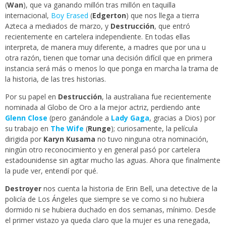
(
Wan
), que va ganando millón tras millón en taquilla
internacional,
Boy Erased
(
Edgerton
) que nos llega a tierra
Azteca a mediados de marzo, y
Destrucción
, que entró
recientemente en cartelera independiente. En todas ellas
interpreta, de manera muy diferente, a madres que por una u
otra razón, tienen que tomar una decisión difícil que en primera
instancia será más o menos lo que ponga en marcha la trama de
la historia, de las tres historias.
Por su papel en
Destrucción
, la australiana fue recientemente
nominada al Globo de Oro a la mejor actriz, perdiendo ante
Glenn Close
(pero ganándole a
Lady Gaga
, gracias a Dios) por
su trabajo en
The Wife
(
Runge
); curiosamente, la película
dirigida por
Karyn Kusama
no tuvo ninguna otra nominación,
ningún otro reconocimiento y en general pasó por cartelera
estadounidense sin agitar mucho las aguas. Ahora que finalmente
la pude ver, entendí por qué.
Destroyer
nos cuenta la historia de Erin Bell, una detective de la
policía de Los Ángeles que siempre se ve como si no hubiera
dormido ni se hubiera duchado en dos semanas, mínimo. Desde
el primer vistazo ya queda claro que la mujer es una renegada,