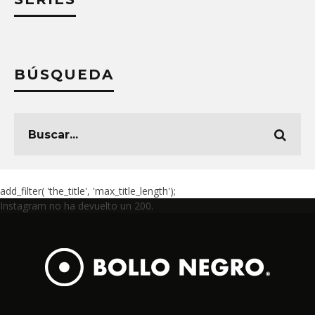
BÚSQUEDA
add_filter( 'the_title', 'max_title_length');
Instagram no ha devuelto un 200.