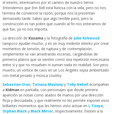
el interés, interesarnos por el camino de nuestro héroe.
Entendemos que Erin Bell está furiosa con la vida, pero no nos
termina de convencer la razón, porque nos la presentan
demasiado tarde. Sabes que algo terrible pasó, pero la
construcción es tan pobre que cuando al fin nos enteramos de
qué fue, ya no nos importa.
La dirección de
Kusama
y la fotografía de
Julie Kirkwood
tampoco ayudan mucho, y en un muy evidente intento por crear
momentos de tensión, de ruptura y de contemplación,
simplemente se van arrastrando escenas, cargándolas de
primeros planos que se sienten como una repetición innecesaria
entre sí y que no resuelven ni suman nada en realidad. Son peso
muerto, un vórtice de caos en un Los Ángeles sepia ambientado
con metal pesado y música country.
Sebastian Stan
,
Tatiana Maslany
y
Toby Kebell
acompañan
a
Kidman
en pantalla, con personajes que desde primera
aparición se notan como atados de manos por una dirección
floja y descuidada, y que realmente no les permite exponer esos
brillantes momentos que les hemos visto actuar en
I, Tonya
,
Orphan Black
y
Black Mirror
, respectivamente. Existen a la