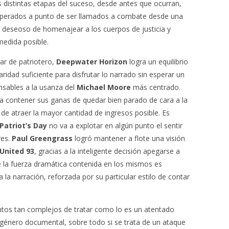
s distintas etapas del suceso, desde antes que ocurran,
sperados a punto de ser llamados a combate desde una
, deseoso de homenajear a los cuerpos de justicia y
medida posible.
ar de patriotero,
Deepwater Horizon
logra un equilibrio
ridad suficiente para disfrutar lo narrado sin esperar un
onsables a la usanza del
Michael Moore
más centrado.
ta contener sus ganas de quedar bien parado de cara a la
 de atraer la mayor cantidad de ingresos posible. Es
Patriot’s Day
no va a explotar en algún punto el sentir
res.
Paul Greengrass
logró mantener a flote una visión
United 93
, gracias a la inteligente decisión apegarse a
 la fuerza dramática contenida en los mismos es
la narración, reforzada por su particular estilo de contar
ntos tan complejos de tratar como lo es un atentado
el género documental, sobre todo si se trata de un ataque