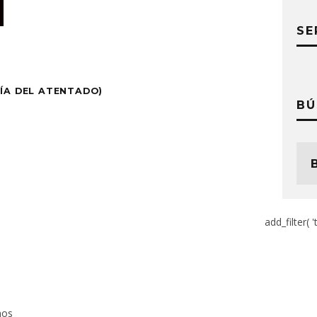
SE
DÍA DEL ATENTADO)
BÚ
add_filter( '
mos