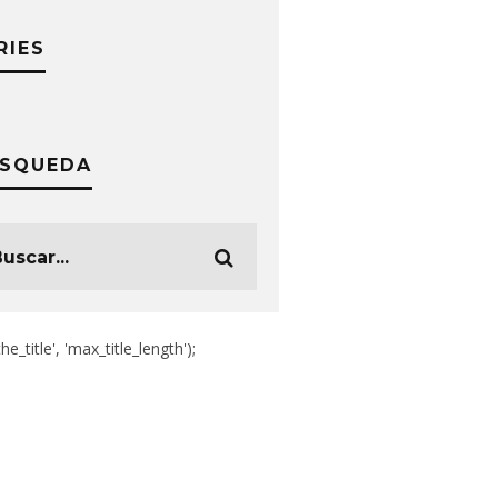
RIES
SQUEDA
the_title', 'max_title_length');