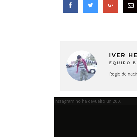
IVER H
EQUIPO 
Regio de naci
Instagram no ha devuelto un 200.