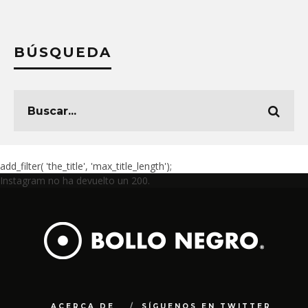
BÚSQUEDA
add_filter( 'the_title', 'max_title_length');
Instagram no ha devuelto un 200.
ACERCA DE
SÍGUENOS EN TWITTER