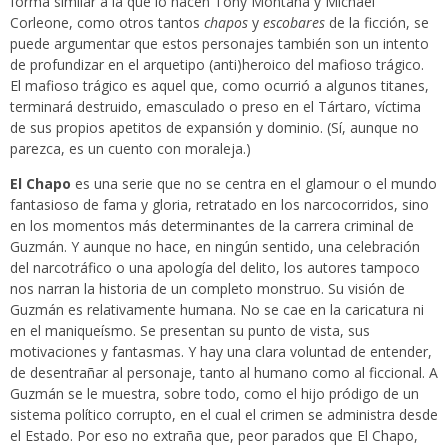
forma similar a la que lo hacen Tony Montana y Michael
Corleone, como otros tantos
chapos
y
escobares
de la ficción, se
puede argumentar que estos personajes también son un intento
de profundizar en el arquetipo (anti)heroico del mafioso trágico.
El mafioso trágico es aquel que, como ocurrió a algunos titanes,
terminará destruido, emasculado o preso en el Tártaro, víctima
de sus propios apetitos de expansión y dominio. (Sí, aunque no
parezca, es un cuento con moraleja.)
El Chapo
es una serie que no se centra en el glamour o el mundo
fantasioso de fama y gloria, retratado en los narcocorridos, sino
en los momentos más determinantes de la carrera criminal de
Guzmán. Y aunque no hace, en ningún sentido, una celebración
del narcotráfico o una apología del delito, los autores tampoco
nos narran la historia de un completo monstruo. Su visión de
Guzmán es relativamente humana. No se cae en la caricatura ni
en el maniqueísmo. Se presentan su punto de vista, sus
motivaciones y fantasmas. Y hay una clara voluntad de entender,
de desentrañar al personaje, tanto al humano como al ficcional. A
Guzmán se le muestra, sobre todo, como el hijo pródigo de un
sistema político corrupto, en el cual el crimen se administra desde
el Estado. Por eso no extraña que, peor parados que El Chapo,