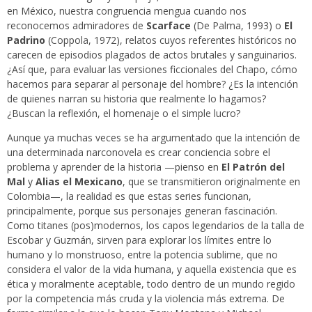
en México, nuestra congruencia mengua cuando nos
reconocemos admiradores de
Scarface
(De Palma, 1993) o
El
Padrino
(Coppola, 1972), relatos cuyos referentes históricos no
carecen de episodios plagados de actos brutales y sanguinarios.
¿Así que, para evaluar las versiones ficcionales del Chapo, cómo
hacemos para separar al personaje del hombre? ¿Es la intención
de quienes narran su historia que realmente lo hagamos?
¿Buscan la reflexión, el homenaje o el simple lucro?
Aunque ya muchas veces se ha argumentado que la intención de
una determinada narconovela es crear conciencia sobre el
problema y aprender de la historia —pienso en
El Patrón del
Mal
y
Alias el Mexicano
, que se transmitieron originalmente en
Colombia—, la realidad es que estas series funcionan,
principalmente, porque sus personajes generan fascinación.
Como titanes (pos)modernos, los capos legendarios de la talla de
Escobar y Guzmán, sirven para explorar los límites entre lo
humano y lo monstruoso, entre la potencia sublime, que no
considera el valor de la vida humana, y aquella existencia que es
ética y moralmente aceptable, todo dentro de un mundo regido
por la competencia más cruda y la violencia más extrema. De