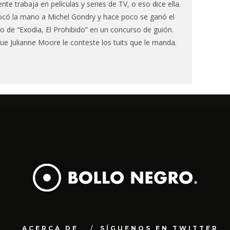
te trabaja en películas y series de TV, o eso dice ella.
ocó la mano a Michel Gondry y hace poco se ganó el
o de “Exodia, El Prohibido” en un concurso de guión.
ue Julianne Moore le conteste los tuits que le manda.
ACERCA DE
SÍGUENOS EN TWITTER