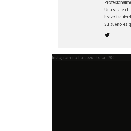
Profesionalmen
Una vez le ch
brazo izquierd
Su sueño es q
Instagram no ha devuelto un 200.