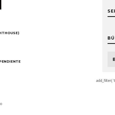
SE
GHTHOUSE)
BÚ
PENDIENTE
add_filter( '
to