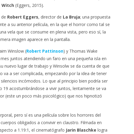
 Witch
(Eggers, 2015).
a de
Robert Eggers
, director de
La Bruja
; una propuesta
e a su anterior película, en la que el horror como tal se
a vela que se consume en plena vista, pero eso sí, la
imera imagen aparece en la pantalla.
raim Winslow (
Robert Pattinson
) y Thomas Wake
n mes juntos atendiendo un faro en una pequeña isla en
su nuevo lugar de trabajo y Winsolw se da cuenta de que
o va a ser complicada, empezando por la idea de tener
silencios incómodos. Lo que al principio bien podría ser
lo 19 acostumbrándose a vivir juntos, lentamente se va
or (este un poco más psicológico) que nos hipnotizó
poral, pero sí es una película sobre los horrores del
cuerpos obligados a convivir en claustro. Filmada en
aspecto a 1.19:1, el cinematógrafo
Jarin Blaschke
logra