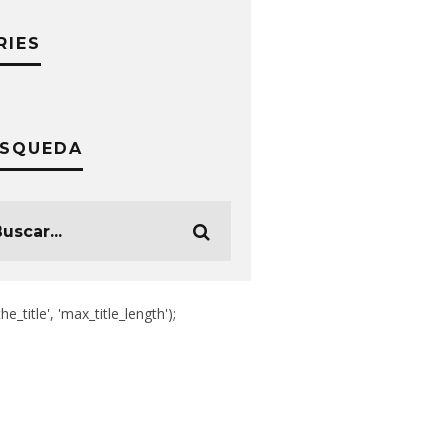
RIES
SQUEDA
the_title', 'max_title_length');