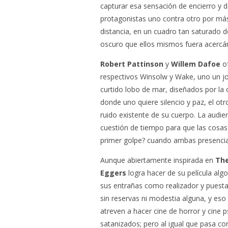
capturar esa sensación de encierro y d
protagonistas uno contra otro por má
distancia, en un cuadro tan saturado
oscuro que ellos mismos fuera acerc
Robert Pattinson
y
Willem Dafoe
of
respectivos Winsolw y Wake, uno un jove
curtido lobo de mar, diseñados por la 
donde uno quiere silencio y paz, el ot
ruido existente de su cuerpo. La audi
cuestión de tiempo para que las cosas 
primer golpe? cuando ambas presencias
Aunque abiertamente inspirada en
The
Eggers
logra hacer de su película al
sus entrañas como realizador y puesta
sin reservas ni modestia alguna, y es
atreven a hacer cine de horror y cine 
satanizados; pero al igual que pasa c