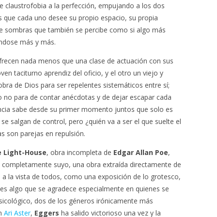
e claustrofobia a la perfección, empujando a los dos
s que cada uno desee su propio espacio, su propia
 de sombras que también se percibe como si algo más
ándose más y más.
recen nada menos que una clase de actuación con sus
n taciturno aprendiz del oficio, y el otro un viejo y
obra de Dios para ser repelentes sistemáticos entre sí;
ro no para de contar anécdotas y de dejar escapar cada
encia sabe desde su primer momento juntos que solo es
se salgan de control, pero ¿quién va a ser el que suelte el
 son parejas en repulsión.
 Light-House
, obra incompleta de
Edgar Allan Poe
,
go completamente suyo, una obra extraída directamente de
 a la vista de todos, como una exposición de lo grotesco,
o es algo que se agradece especialmente en quienes se
psicológico, dos de los géneros irónicamente más
on
Ari Aster
,
Eggers
ha salido victorioso una vez y la