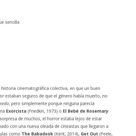
ue sencilla
istoria cinematográfica colectiva, en que un buen
rror estaban seguros de que el género había muerto, no
iedo
, pero simplemente porque ninguna parecía
 una
Exorcista
(Friedkin, 1973) o
El Bebé de Rosemary
 sorpresa de muchos, el horror estaba lejos de estar
do con una nueva oleada de cineastas que llegaron a
ículas como
The Babadook
(Kent, 2014),
Get Out
(Peele,