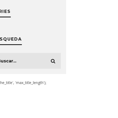
RIES
SQUEDA
the_title', 'max_title_length');