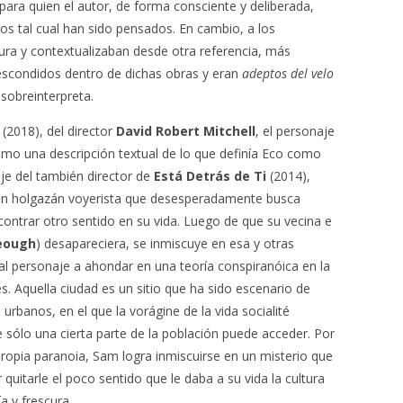
 para quien el autor, de forma consciente y deliberada,
os tal cual han sido pensados. En cambio, a los
ura y contextualizaban desde otra referencia, más
 escondidos dentro de dichas obras y eran
adeptos del velo
 sobreinterpreta.
(2018), del director
David Robert Mitchell
, el personaje
como una descripción textual de lo que definía Eco como
aje del también director de
Está Detrás de Ti
(2014),
un holgazán voyerista que desesperadamente busca
ontrar otro sentido en su vida. Luego de que su vecina e
Keough
) desapareciera, se inmiscuye en esa y otras
al personaje a ahondar en una teoría conspiranóica en la
. Aquella ciudad es un sitio que ha sido escenario de
 urbanos, en el que la vorágine de la vida socialité
 sólo una cierta parte de la población puede acceder. Por
propia paranoia, Sam logra inmiscuirse en un misterio que
quitarle el poco sentido que le daba a su vida la cultura
a y frescura.