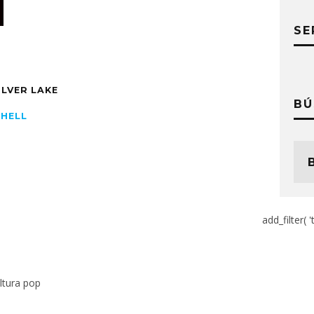
SE
ILVER LAKE
BÚ
CHELL
add_filter( '
ltura pop