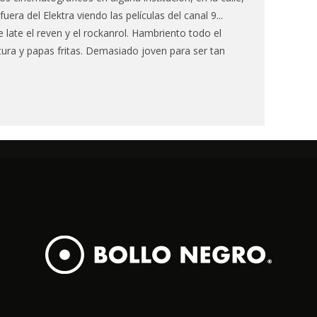
fuera del Elektra viendo las películas del canal 9...
 late el reven y el rockanrol. Hambriento todo el
tura y papas fritas. Demasiado joven para ser tan