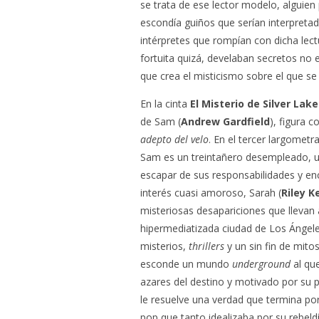
se trata de ese lector modelo, alguien
escondía guiños que serían interpretad
intérpretes que rompían con dicha lect
fortuita quizá, develaban secretos no
que crea el misticismo sobre el que se
En la cinta
El Misterio de Silver Lake
de Sam (
Andrew Gardfield
), figura 
adepto del velo
. En el tercer largometr
Sam es un treintañero desempleado, 
escapar de sus responsabilidades y enc
interés cuasi amoroso, Sarah (
Riley 
misteriosas desapariciones que llevan 
hipermediatizada ciudad de Los Ángeles
misterios,
thrillers
y un sin fin de mitos
esconde un mundo
underground
al que
azares del destino y motivado por su 
le resuelve una verdad que termina por 
pop que tanto idealizaba por su rebeldí