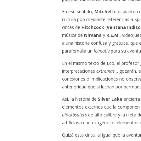
En ese sentido,
Mitchell
nos plantea d
cultura pop mediante referencias a Sp
cintas de
Hitchcock
(
Ventana Indisc
música de
Nirvana
y
R.E.M.
, videojue
a una historia confusa y gratuita, que
parafernalia un
leimotiv
para su aventu
En el mismo texto de Eco, el profesor
interpretaciones
extremas
… gozarán, e
conexiones o implicaciones no observa
anterioridad que si luchan por perman
Así, la historia de
Silver Lake
encierra 
elementos externos que la componen: 
blockbsuters
de alto calibre y la nieta 
artificiosa que exagera los elementos
Quizá esta cinta, al igual que la aven