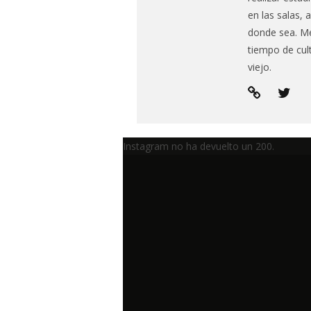
en las salas, a
donde sea. Me
tiempo de cul
viejo.
Instagram no ha devuelto un 200.