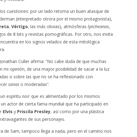
os cuestiones: por un lado retoma un buen atasque de
iderman (interpretado otrora por el mismo protagonista),
reta
,
Vértigo
, las más obvias), atmósferas
lyncheanas
,
gos de 8 bits y revistas pornográficas. Por otro, nos invita
 encuentra en los signos velados de esta mitológica
ra.
 Jonathan Culler afirma: “No cabe duda de que muchas
n mi opinión, de una mayor posibilidad de sacar a la luz
das o sobre las que no se ha reflexionado con
ecer
sanas
o moderadas”.
un espíritu
noir
que es alimentado por los mismos
un actor de cierta fama mundial que ha participado en
de
Elvis
y
Priscila Presley
, así como por una plástica
 extravagantes de sus personajes.
tura de Sam, tampoco llega a nada, pero en el camino nos