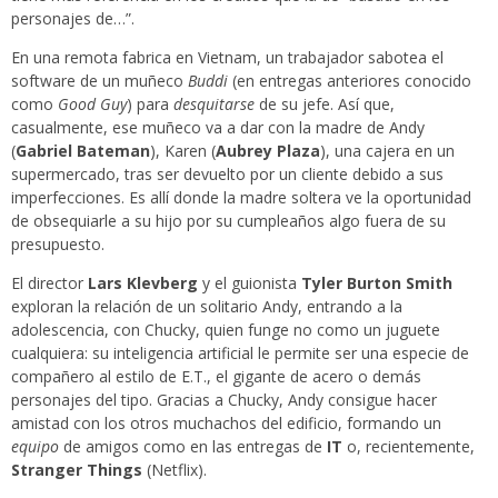
personajes de…”.
En una remota fabrica en Vietnam, un trabajador sabotea el
software de un muñeco
Buddi
(en entregas anteriores conocido
como
Good Guy
) para
desquitarse
de su jefe. Así que,
casualmente, ese muñeco va a dar con la madre de Andy
(
Gabriel Bateman
), Karen (
Aubrey Plaza
), una cajera en un
supermercado, tras ser devuelto por un cliente debido a sus
imperfecciones. Es allí donde la madre soltera ve la oportunidad
de obsequiarle a su hijo por su cumpleaños algo fuera de su
presupuesto.
El director
Lars Klevberg
y el guionista
Tyler Burton Smith
exploran la relación de un solitario Andy, entrando a la
adolescencia, con Chucky, quien funge no como un juguete
cualquiera: su inteligencia artificial le permite ser una especie de
compañero al estilo de E.T., el gigante de acero o demás
personajes del tipo. Gracias a Chucky, Andy consigue hacer
amistad con los otros muchachos del edificio, formando un
equipo
de amigos como en las entregas de
IT
o, recientemente,
Stranger Things
(Netflix).