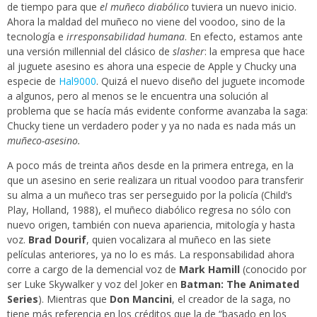
de tiempo para que
el muñeco diabólico
tuviera un nuevo inicio.
Ahora la maldad del muñeco no viene del voodoo, sino de la
tecnología e
irresponsabilidad humana
. En efecto, estamos ante
una versión millennial del clásico de
slasher
: la empresa que hace
al juguete asesino es ahora una especie de Apple y Chucky una
especie de
Hal9000
. Quizá el nuevo diseño del juguete incomode
a algunos, pero al menos se le encuentra una solución al
problema que se hacía más evidente conforme avanzaba la saga:
Chucky tiene un verdadero poder y ya no nada es nada más
un
muñeco-asesino.
A poco más de treinta años desde en la primera entrega, en la
que un asesino en serie realizara un ritual voodoo para transferir
su alma a un muñeco tras ser perseguido por la policía (Child’s
Play, Holland, 1988), el muñeco diabólico regresa no sólo con
nuevo origen, también con nueva apariencia, mitología y hasta
voz.
Brad Dourif
, quien vocalizara al muñeco en las siete
películas anteriores, ya no lo es más. La responsabilidad ahora
corre a cargo de la demencial voz de
Mark Hamill
(conocido por
ser Luke Skywalker y voz del Joker en
Batman: The Animated
Series
). Mientras que
Don Mancini
, el creador de la saga, no
tiene más referencia en los créditos que la de “basado en los