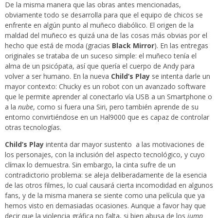
De la misma manera que las obras antes mencionadas,
obviamente todo se desarrolla para que el equipo de chicos se
enfrente en algún punto al muñeco diabólico. El origen de la
maldad del muñeco es quizá una de las cosas más obvias por el
hecho que está de moda (gracias
Black Mirror
). En las entregas
originales se trataba de un suceso simple: el muñeco tenía el
alma de un psicópata, así que quería el cuerpo de Andy para
volver a ser humano. En la nueva
Child’s Play
se intenta darle un
mayor contexto: Chucky es un robot con un avanzado software
que le permite aprender al conectarlo vía USB a un Smartphone o
a la
nube
, como si fuera una Siri, pero también aprende de su
entorno convirtiéndose en un Hal9000 que es capaz de controlar
otras tecnologías.
Child’s Play
intenta dar mayor sustento a las motivaciones de
los personajes, con la inclusión del aspecto tecnológico, y cuyo
clímax lo demuestra. Sin embargo, la cinta sufre de un
contradictorio problema: se aleja deliberadamente de la esencia
de las otros filmes, lo cual causará cierta incomodidad en algunos
fans, y de la misma manera se siente como una película que ya
hemos visto en demasiadas ocasiones. Aunque a favor hay que
decir que la violencia gráfica no falta, si bien abusa de los
jump