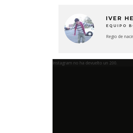
IVER H
EQUIPO 
Regio de naci
Instagram no ha devuelto un 200.