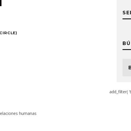
SE
CIRCLE)
BÚ
add_filter( '
 relaciones humanas