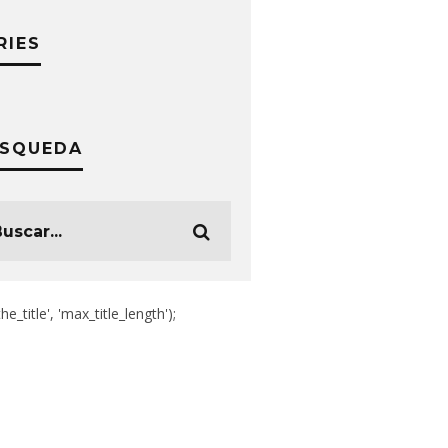
RIES
SQUEDA
the_title', 'max_title_length');