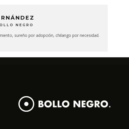
ERNÁNDEZ
BOLLO NEGRO
miento, sureño por adopción, chilango por necesidad.