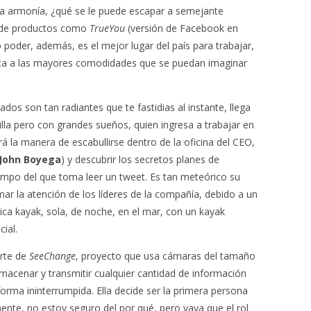
na armonía, ¿qué se le puede escapar a semejante
s de productos como
TrueYou
(versión de Facebook en
poder, además, es el mejor lugar del país para trabajar,
voca a las mayores comodidades que se puedan imaginar
dos son tan radiantes que te fastidias al instante, llega
cilla pero con grandes sueños, quien ingresa a trabajar en
rá la manera de escabullirse dentro de la oficina del CEO,
John Boyega
) y descubrir los secretos planes de
mpo del que toma leer un tweet. Es tan meteórico su
ar la atención de los líderes de la compañía, debido a un
tica kayak, sola, de noche, en el mar, con un kayak
ial.
arte de
SeeChange
, proyecto que usa cámaras del tamaño
macenar y transmitir cualquier cantidad de información
orma ininterrumpida. Ella decide ser la primera persona
nte, no estoy seguro del por qué, pero vaya que el rol