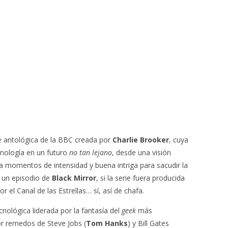
rie antológica de la BBC creada por
Charlie Brooker
, cuya
cnología en un futuro
no tan lejano
, desde una visión
a momentos de intensidad y buena intriga para sacudir la
un episodio de
Black Mirror
, si la serie fuera producida
or el Canal de las Estrellas… sí, así de chafa.
nológica liderada por la fantasía del
geek
más
r remedos de Steve Jobs (
Tom Hanks
) y Bill Gates