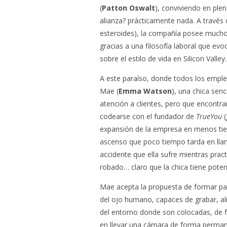
(
Patton Oswalt
), conviviendo en ple
alianza? prácticamente nada. A travé
esteroides), la compañía posee mucho 
gracias a una filosofía laboral que e
sobre el estilo de vida en Silicon Valley.
A este paraíso, donde todos los emplea
Mae (
Emma Watson
), una chica sen
atención a clientes, pero que encontra
codearse con el fundador de
TrueYou
(
expansión de la empresa en menos tie
ascenso que poco tiempo tarda en llam
accidente que ella sufre mientras prac
robado… claro que la chica tiene potenc
Mae acepta la propuesta de formar p
del ojo humano, capaces de grabar, al
del entorno donde son colocadas, de f
en llevar una cámara de forma permane