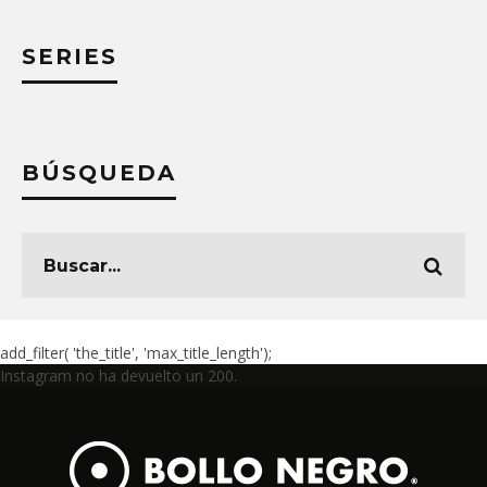
SERIES
BÚSQUEDA
add_filter( 'the_title', 'max_title_length');
Instagram no ha devuelto un 200.