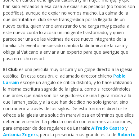
han sido enviados a esa casa a expiar sus pecados (no todos son
pedófilos), aunque de expiar no vemos mucho. La calma de la
que disfrutaba el club se ve transgredida por la llegada de un
nuevo curita, quien viene arrastrando una carga muy pesada: a
este nuevo curita lo acosa un indigente trastornado, y quien
parece ser una de las víctimas de este nuevo integrante de la
familia. Un evento inesperado cambia la dinámica de la casa y
obliga al Vaticano a enviar a un experto para que averigüe que
pasa en dicho resort.
El Club
es una película muy oscura y un golpe directo a la iglesia
católica. En esta ocasión, el aclamado director chileno
Pablo
Larraín
escoge un ángulo de crítica distinto, y lo hace utilizando
la misma escritura sagrada de la iglesia, como si recordándoles
que antes que nada son los seguidores de una figura mítica a la
que llaman Jesús, y a la que han decidido no solo ignorar, sino
contradecir a través de los siglos. De esta forma el director le
ofrece a la iglesia una solución maravillosa en términos que ellos
deberían entender. La película cuenta con enormes actuaciones,
para empezar de dos regulares de
Larraín
:
Alfredo Castro
y
Antonia Zegers
; pero la presencia más grande es la de
Roberto