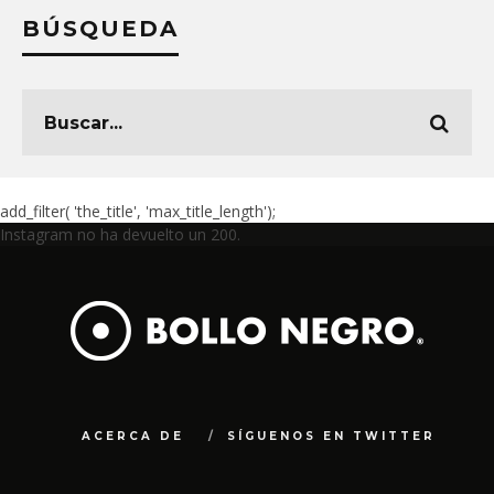
BÚSQUEDA
add_filter( 'the_title', 'max_title_length');
Instagram no ha devuelto un 200.
ACERCA DE
SÍGUENOS EN TWITTER