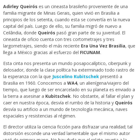
Adirley Queirós
es un cineasta brasileño proveniente de una
familia migrante de Minas Gerais, quien vivió en Brasilia a
principios de los setenta, cuando esta se convertía en la nueva
capital del país. Luego de ello, su familia migró de nuevo a
Ceilândia, donde
Queirós
pasó gran parte de su juventud. El
cineasta de oficio cuenta con tres cortometrajes y tres
largometrajes, siendo el más reciente
Era Una Vez Brasilia
, que
llega a México gracias al esfuerzo del
FICUNAM
.
Esta cinta nos presenta un mundo posapocalíptico, ciberpunk y
delosador, donde la clase política ha exterminado todo rastro de
la esperanza con la que
Juscelino Kubitschek
presentó a
Brasilia en 1960. Conocemos a
WA4
, un alienígena/viajero del
tiempo, que luego de ser encarcelado en su planeta es enviado a
la tierra a asesinar a
Kubitschek
. No obstante, al fallar el plan y
caer en nuestra época, desvía el rumbo de la historia y
Queirós
desvía su artificio a un mundo de tecnología mecánica, naves
espaciales y resistencias al régimen.
El director utiliza la ciencia ficción para disfrazar una realidad; tal
distorsión esconde una verdad lamentable que el mismo autor
vivió de primera mano. No hay duda que el relato apunta a la