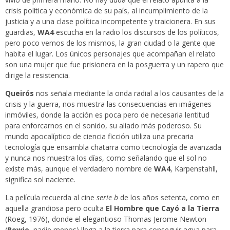
crisis política y económica de su país, al incumplimiento de la
justicia y a una clase política incompetente y traicionera. En sus
guardias,
WA4
escucha en la radio los discursos de los políticos,
pero poco vemos de los mismos, la gran ciudad o la gente que
habita el lugar. Los únicos personajes que acompañan el relato
son una mujer que fue prisionera en la posguerra y un rapero que
dirige la resistencia.
Queirós
nos señala mediante la onda radial a los causantes de la
crisis y la guerra, nos muestra las consecuencias en imágenes
inmóviles, donde la acción es poca pero de necesaria lentitud
para enforcarnos en el sonido, su aliado más poderoso. Su
mundo apocalíptico de ciencia ficción utiliza una precaria
tecnología que ensambla chatarra como tecnología de avanzada
y nunca nos muestra los días, como señalando que el sol no
existe más, aunque el verdadero nombre de
WA4
, Karpenstahll,
significa sol naciente.
La película recuerda al cine
serie b
de los años setenta, como en
aquella grandiosa pero oculta
El Hombre que Cayó a la Tierra
(Roeg, 1976), donde el elegantioso Thomas Jerome Newton
(
Bowie
, nadie menos) llega a la tierra para conseguir agua para