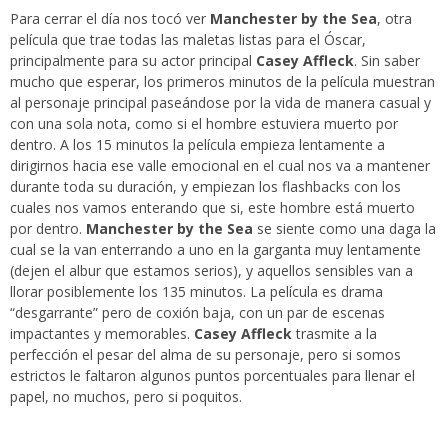
Para cerrar el día nos tocó ver
Manchester by the Sea
, otra
película que trae todas las maletas listas para el Óscar,
principalmente para su actor principal
Casey Affleck
. Sin saber
mucho que esperar, los primeros minutos de la película muestran
al personaje principal paseándose por la vida de manera casual y
con una sola nota, como si el hombre estuviera muerto por
dentro. A los 15 minutos la película empieza lentamente a
dirigirnos hacia ese valle emocional en el cual nos va a mantener
durante toda su duración, y empiezan los flashbacks con los
cuales nos vamos enterando que si, este hombre está muerto
por dentro.
Manchester by the Sea
se siente como una daga la
cual se la van enterrando a uno en la garganta muy lentamente
(dejen el albur que estamos serios), y aquellos sensibles van a
llorar posiblemente los 135 minutos. La película es drama
“desgarrante” pero de coxión baja, con un par de escenas
impactantes y memorables.
Casey Affleck
trasmite a la
perfección el pesar del alma de su personaje, pero si somos
estrictos le faltaron algunos puntos porcentuales para llenar el
papel, no muchos, pero si poquitos.