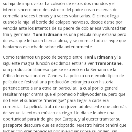
su hija de improvisto. La colisión de estos dos mundos y el
intento sincero pero desastroso del padre crean escenas de
comedia a veces tiernas y a veces voluntarias. El climax llega
cuando la hija, al borde del colapso nervioso, decide darse por
vencida ante los intentos de su padre de doblar esa voluntad tan
fría y germana.
Toni Erdmann
es una película muy extraña pero
de esas que le hacen bien al alma, y se merece todo el hype que
habíamos escuchado sobre ella anteriormente.
Como teníamos un poco de tiempo entre
Toni Erdmann
y la
siguiente magna función decidimos entrar a ver
Tramontane
,
una producción libanesa que se estrenó en la Semana de la
Crítica Internacional en Cannes. La película un ejemplo típico de
película de festival: una producción extranjera con historia
perteneciente a una etnia en particular, la cual por lo general
resultar mejor drama que el promedio hollywoodense, pero que
no tiene el suficiente “merengue” para llegar a cartelera
comercial. La película trata de un joven adolescente que además
de ser un talentoso músico es ciego. Un día se le abre una
oportunidad para ir de gira por Europa, y al querer tramitar su
pasaporte descubre que es adoptado. Nuestro héroe tendrá que
luchar con gran tenacidad por averiguar sobre su origen, sin