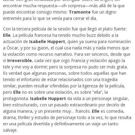
encontrar mucha respuesta—oh sorpresa—más allá de la que
puede encontrar consigo mismo.
Tramonte
fue un digno
entremés para lo que se venía para cerrar el día.
Con la tercera película de la sesión fue que llegó el plato fuerte:
Elle
. La película francesa ha tenido mucho buzz debido a la
actuación de
Isabelle Huppert
, quien ya suena para nominación
a Óscar, y por su guion, el cual usa nada más y nada menos que
la violación como recurso narrativo. Para ser sinceros, desde que
vi
Irreversible
, cada vez que oigo Francia y violación apago la
tele y me voy a dormir; pero la sorpresa no pudo ser más grata.
Es verdad que algunas personas, sobre todos aquellas que han
tenido el infortunio de estar relacionados con una tragedia
similar, pueden resultar ofendidas por la ligereza de la película,
pero
Elle
no es sobre una violación, es sobre “ella”, la
protagonista.
Isabelle Huppert
da vida a un personaje singular,
bien estructurado, con un pasado extraordinario por decirlo de
alguna manera, y un presente muy… francés.
Elle
es comedia,
drama, thriller y estudio de personaje todo a la vez, lo que resulta
en una película divertida y definitivamente un viaje un tanto
salvaje.