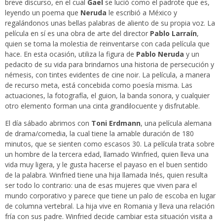
breve discurso, en el cual
Gael
se lució como el padrote que es,
leyendo un poema que
Neruda
le escribió a México y
regalándonos unas bellas palabras de aliento de su propia voz. La
película en sí es una obra de arte del director
Pablo Larraín
,
quien se toma la molestia de reinventarse con cada película que
hace. En esta ocasión, utiliza la figura de
Pablo Neruda
y un
pedacito de su vida para brindarnos una historia de persecución y
némesis, con tintes evidentes de cine noir. La película, a manera
de recurso meta, está concebida como poesía misma. Las
actuaciones, la fotografía, el guion, la banda sonora, y cualquier
otro elemento forman una cinta grandilocuente y disfrutable.
El día sábado abrimos con
Toni Erdmann
, una película alemana
de drama/comedia, la cual tiene la amable duración de 180
minutos, que se sienten como escasos 30. La película trata sobre
un hombre de la tercera edad, llamado Winfried, quien lleva una
vida muy ligera, y le gusta hacerse el payaso en el buen sentido
de la palabra. Winfried tiene una hija llamada Inés, quien resulta
ser todo lo contrario: una de esas mujeres que viven para el
mundo corporativo y parece que tiene un palo de escoba en lugar
de columna vertebral. La hija vive en Romania y lleva una relación
fría con sus padre. Winfried decide cambiar esta situación visita a