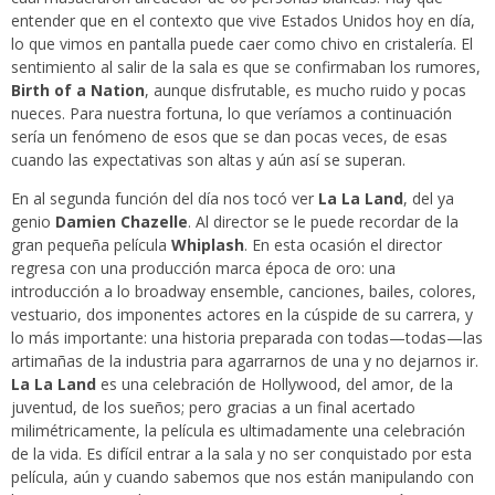
entender que en el contexto que vive Estados Unidos hoy en día,
lo que vimos en pantalla puede caer como chivo en cristalería. El
sentimiento al salir de la sala es que se confirmaban los rumores,
Birth of a Nation
, aunque disfrutable, es mucho ruido y pocas
nueces. Para nuestra fortuna, lo que veríamos a continuación
sería un fenómeno de esos que se dan pocas veces, de esas
cuando las expectativas son altas y aún así se superan.
En al segunda función del día nos tocó ver
La La Land
, del ya
genio
Damien Chazelle
. Al director se le puede recordar de la
gran pequeña película
Whiplash
. En esta ocasión el director
regresa con una producción marca época de oro: una
introducción a lo broadway ensemble, canciones, bailes, colores,
vestuario, dos imponentes actores en la cúspide de su carrera, y
lo más importante: una historia preparada con todas—todas—las
artimañas de la industria para agarrarnos de una y no dejarnos ir.
La La Land
es una celebración de Hollywood, del amor, de la
juventud, de los sueños; pero gracias a un final acertado
milimétricamente, la película es ultimadamente una celebración
de la vida. Es difícil entrar a la sala y no ser conquistado por esta
película, aún y cuando sabemos que nos están manipulando con