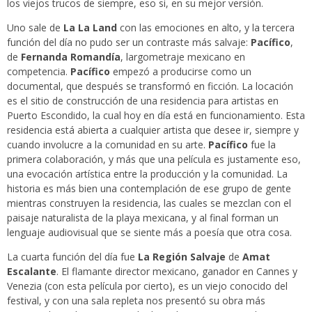
los viejos trucos de siempre, eso si, en su mejor versión.
Uno sale de
La La Land
con las emociones en alto, y la tercera
función del día no pudo ser un contraste más salvaje:
Pacífico
,
de
Fernanda Romandía
, largometraje mexicano en
competencia.
Pacífico
empezó a producirse como un
documental, que después se transformó en ficción. La locación
es el sitio de construcción de una residencia para artistas en
Puerto Escondido, la cual hoy en día está en funcionamiento. Esta
residencia está abierta a cualquier artista que desee ir, siempre y
cuando involucre a la comunidad en su arte.
Pacífico
fue la
primera colaboración, y más que una película es justamente eso,
una evocación artística entre la producción y la comunidad. La
historia es más bien una contemplación de ese grupo de gente
mientras construyen la residencia, las cuales se mezclan con el
paisaje naturalista de la playa mexicana, y al final forman un
lenguaje audiovisual que se siente más a poesía que otra cosa.
La cuarta función del día fue
La Región Salvaje
de
Amat
Escalante
. El flamante director mexicano, ganador en Cannes y
Venezia (con esta película por cierto), es un viejo conocido del
festival, y con una sala repleta nos presentó su obra más