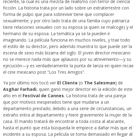
reciente, la cual es una mezcla de realismo con terror de ciencia
ficción. La historia trata por un lado sobre un extraterrestre con
forma de pulpo que para sobrevivir tiene que complacer
sexualmente; y por otro lado trata de una familia cuyo patriarca
tiene relaciones sexuales con su esposa (a quien se malcoge) y el
hermano de su esposa. La temática ya se la pueden ir
imaginando. La película funciona en muchos niveles, y trae todo
el estilo de su director, pero además muestra lo que puede ser la
escena de sexo más bizarra del siglo. El joven director mexicano
no se merece nada más que aplausos por su atrevimiento—y su
ejecución—y es verdaderamente la punta de lanza en quien recae
el cine mexicano post “Los Tres Amigos”.
Ya por último nos tocó ver
El Cliente
(o
The Salesman
) de
Asghar Farhadi
, quien ganó mejor director en la edición de este
año en el
Festival de Cannes
. La historia trata de una pareja
que por motivos inesperados tiene que mudarse a un
departamento prestado; debido a una serie de circunstancias, un
extraño entra al departamento y hiere gravemente la mujer de la
casa. El marido tratará de encontrar a toda costa al atacante,
hasta el punto que esta búsqueda le empiece a dañar más que el
incidente a su esposa. La película se toma demasiado en llegar al