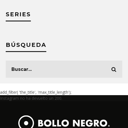
SERIES
BÚSQUEDA
add_filter( 'the_title', 'max_title_length');
Instagram no ha devuelto un 200.