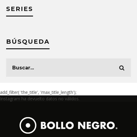
SERIES
BÚSQUEDA
add_filter( 'the_title', 'max_title_length');
Instagram ha devuelto datos no válidos.