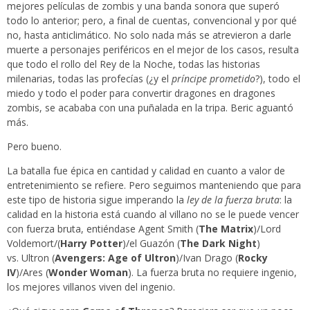
mejores películas de zombis y una banda sonora que superó
todo lo anterior; pero, a final de cuentas, convencional y por qué
no, hasta anticlimático. No solo nada más se atrevieron a darle
muerte a personajes periféricos en el mejor de los casos, resulta
que todo el rollo del Rey de la Noche, todas las historias
milenarias, todas las profecías (¿y el
príncipe prometido
?), todo el
miedo y todo el poder para convertir dragones en dragones
zombis, se acababa con una puñalada en la tripa. Beric aguantó
más.
Pero bueno.
La batalla fue épica en cantidad y calidad en cuanto a valor de
entretenimiento se refiere. Pero seguimos manteniendo que para
este tipo de historia sigue imperando la
ley de la fuerza bruta
: la
calidad en la historia está cuando al villano no se le puede vencer
con fuerza bruta, entiéndase Agent Smith (
The Matrix
)/Lord
Voldemort/(
Harry Potter
)/el Guazón (
The Dark Night
)
vs. Ultron (
Avengers: Age of Ultron
)/Ivan Drago (
Rocky
IV
)/Ares (
Wonder Woman
). La fuerza bruta no requiere ingenio,
los mejores villanos viven del ingenio.