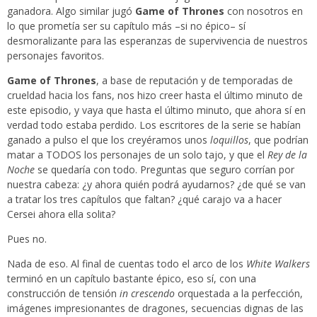
ganadora. Algo similar jugó
Game of Thrones
con nosotros en
lo que prometía ser su capítulo más –si no épico– sí
desmoralizante para las esperanzas de supervivencia de nuestros
personajes favoritos.
Game of Thrones
, a base de reputación y de temporadas de
crueldad hacia los fans, nos hizo creer hasta el último minuto de
este episodio, y vaya que hasta el último minuto, que ahora sí en
verdad todo estaba perdido. Los escritores de la serie se habían
ganado a pulso el que los creyéramos unos
loquillos
, que podrían
matar a TODOS los personajes de un solo tajo, y que el
Rey de la
Noche
se quedaría con todo. Preguntas que seguro corrían por
nuestra cabeza: ¿y ahora quién podrá ayudarnos? ¿de qué se van
a tratar los tres capítulos que faltan? ¿qué carajo va a hacer
Cersei ahora ella solita?
Pues no.
Nada de eso. Al final de cuentas todo el arco de los
White Walkers
terminó en un capítulo bastante épico, eso sí, con una
construcción de tensión
in crescendo
orquestada a la perfección,
imágenes impresionantes de dragones, secuencias dignas de las