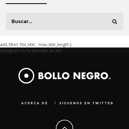
add_filter( 'the_title', 'max_title_length');
Instagram no ha devuelto un 200.
ACERCA DE
SÍGUENOS EN TWITTER