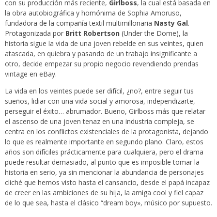
con su producción más reciente,
Girlboss
, la cual está basada en
la obra autobiográfica y homónima de Sophia Amoruso,
fundadora de la compañía textil multimillonaria
Nasty Gal
.
Protagonizada por
Britt Robertson
(Under the Dome), la
historia sigue la vida de una joven rebelde en sus veintes, quien
atascada, en quiebra y pasando de un trabajo insignificante a
otro, decide empezar su propio negocio revendiendo prendas
vintage en eBay.
La vida en los veintes puede ser difícil, ¿no?, entre seguir tus
sueños, lidiar con una vida social y amorosa, independizarte,
perseguir el éxito… abrumador. Bueno, Girlboss más que relatar
el ascenso de una joven tenaz en una industria compleja, se
centra en los conflictos existenciales de la protagonista, dejando
lo que es realmente importante en segundo plano. Claro, estos
años son difíciles prácticamente para cualquiera, pero el drama
puede resultar demasiado, al punto que es imposible tomar la
historia en serio, ya sin mencionar la abundancia de personajes
cliché que hemos visto hasta el cansancio, desde el papá incapaz
de creer en las ambiciones de su hija, la amiga cool y fiel capaz
de lo que sea, hasta el clásico “dream boy», músico por supuesto.