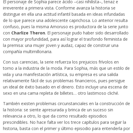
El personaje de Sophia parece ácido –casi nihilista–, tenaz e
irreverente a primera vista. Conforme avanza la historia se
distingue en ella una actitud infantil basada en ideas infundadas
de lo que parece una adolescente caprichosa. Lo anterior resulta
confuso, pues la misma Amoruso es productora de la serie junto
con
Charlize Theron
. El personaje pudo haber sido desarrollado
con mayor profundidad, para así lograr el trasfondo feminista de
la premisa: una mujer joven y audaz, capaz de construir una
compañía multimillonaria.
Con sus carencias, la serie refuerza los prejuicios frívolos en
torno a la industria de la moda. Para Sophia, más que un estilo de
vida y una manifestación artística, su empresa es una salida
relativamente fácil de sus problemas financieros, pues persigue
un ideal de éxito basado en el dinero. Esto incluye una escena de
sexo en una cama repleta de billetes… otro lastimoso cliché.
También existen problemas circunstanciales en la construcción de
la historia: se siente apresurada y brinca de un suceso sin
relevancia a otro, lo que da como resultado episodios
prescindibles. No hace falta ver los trece capítulos para seguir la
historia, basta con el primer y último episodio para entenderla por