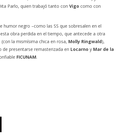
Dita Parlo, quien trabajó tanto con
Vigo
como con
 de humor negro –como las SS que sobresalen en el
 esta obra perdida en el tiempo, que antecede a otra
 (con la mismísima chica en rosa,
Molly Ringwald
),
go de presentarse remasterizada en
Locarno
y
Mar de la
confiable
FICUNAM
.