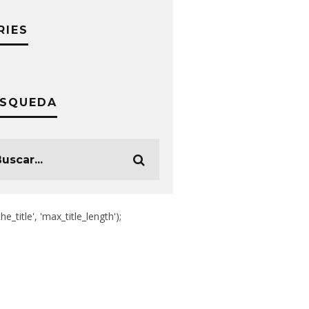
RIES
SQUEDA
the_title', 'max_title_length');