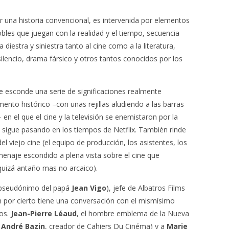
er una historia convencional, es intervenida por elementos
bles que juegan con la realidad y el tiempo, secuencia
a diestra y siniestra tanto al cine como a la literatura,
encio, drama fársico y otros tantos conocidos por los
e esconde una serie de significaciones realmente
nto histórico –con unas rejillas aludiendo a las barras
 en el que el cine y la televisión se enemistaron por la
e sigue pasando en los tiempos de Netflix. También rinde
l viejo cine (el equipo de producción, los asistentes, los
naje escondido a plena vista sobre el cine que
quizá antaño mas no arcaico).
 pseudónimo del papá
Jean Vigo
), jefe de Albatros Films
n por cierto tiene una conversación con el mismísimo
os.
Jean-Pierre Léaud
, el hombre emblema de la Nueva
r
André Bazin
, creador de Cahiers Du Cinéma) y a
Marie