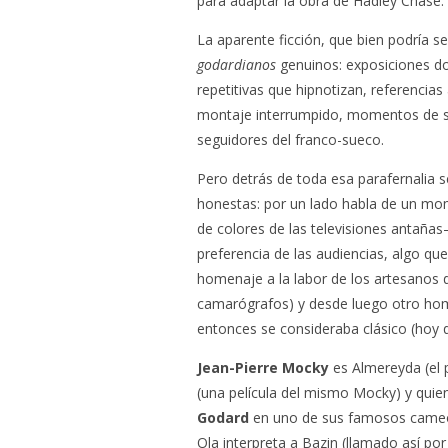
para adaptar la obra de Hadley Chase.
La aparente ficción, que bien podría s
godardianos
genuinos: exposiciones do
repetitivas que hipnotizan, referencias 
montaje interrumpido, momentos de sil
seguidores del franco-sueco.
Pero detrás de toda esa parafernalia s
honestas: por un lado habla de un mome
de colores de las televisiones antañas–
preferencia de las audiencias, algo qu
homenaje a la labor de los artesanos de
camarógrafos) y desde luego otro home
entonces se consideraba clásico (hoy 
Jean-Pierre Mocky
es Almereyda (el
(una película del mismo Mocky) y quie
Godard
en uno de sus famosos came
Ola interpreta a Bazin (llamado así po