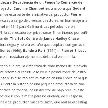
deza y Decadencia de un Pequeño Comercio de
proyecto,
Caroline Champetier
;
una obra que
Godard
gen de esta parte de la iniciativa del productor
Pierre
películas a cargo de diversos directores, en homenaje a la
mel
en 1945 para Gallimard. Las películas fueron
F1
, la cual estaba por privatizarse. En un intento por ceñir
ción de
The Soft Centre
de
James Hadley Chase
.
atura negra y no era extraño que aceptara con gusto, si
Aliento
(1960),
Bande à Part
(1964) o
Pierrot El Loco
so incrustaban ejemplares del serial en pantalla.
tario que era, la cinta trata de todo menos de la novela
 retoma el espíritu oscuro y la pesadumbre del estilo
ensa y un discurso anti-televisión en una época en la que
 Cuenta la historia de una pequeña productora de cine
por falta de fondos, de un director de bajo presupuesto
do que ir con la mafia para no quebrar, de su esposa,
iz y del productor Gaspard Bazin, que realiza el casting