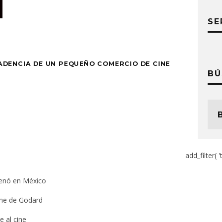
SE
DENCIA DE UN PEQUEÑO COMERCIO DE CINE
BÚ
add_filter( '
renó en México
ine de Godard
e al cine