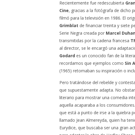
Recientemente fue redescubierta
Gran
Cine
, gracias a la fotógrafa de dicho 
filmó para la televisión en 1986. El ori
Grimblat
de financiar treinta y siete 
Serie Negra creada por
Marcel Duha
transmitidas por la cadena francesa
T
al director, se le encargó una adapta
Godard
es un conocido fan de la liter
recordamos que ejemplos como
Sin 
(1965) retomaban su inspiración o inclu
Pero tratándose del rebelde y contesta
que supuestamente adapta. No obstante
literario para mostrar una comedia int
aquella acaparaba a los consumidores.
que está a punto de irse a la quiebra 
llamado Jean Almereyda, quien ha teni
Eurydice, que buscaba ser una gran actr