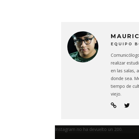
MAURI
EQUIPO 
Comunicólogo 
realizar estud
en las salas, a
donde sea. Me
tiempo de cul
viejo.
Instagram no ha devuelto un 200.