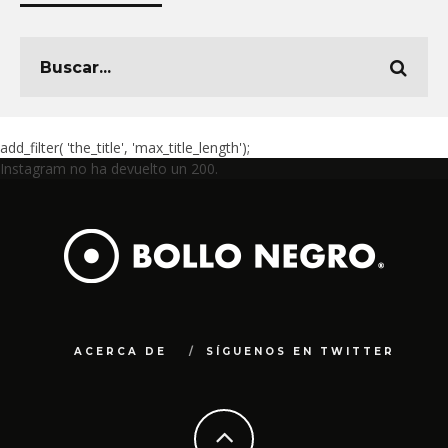
add_filter( 'the_title', 'max_title_length');
Instagram no ha devuelto un 200.
ACERCA DE
SÍGUENOS EN TWITTER