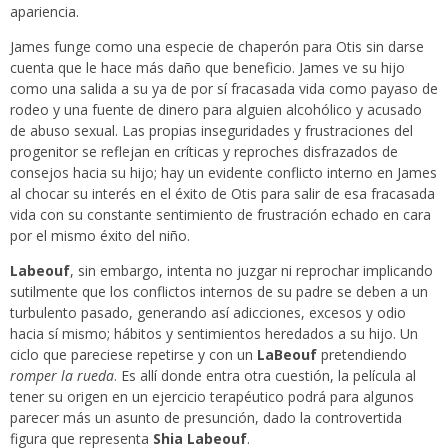
apariencia.
James funge como una especie de chaperón para Otis sin darse
cuenta que le hace más daño que beneficio. James ve su hijo
como una salida a su ya de por sí fracasada vida como payaso de
rodeo y una fuente de dinero para alguien alcohólico y acusado
de abuso sexual. Las propias inseguridades y frustraciones del
progenitor se reflejan en críticas y reproches disfrazados de
consejos hacia su hijo; hay un evidente conflicto interno en James
al chocar su interés en el éxito de Otis para salir de esa fracasada
vida con su constante sentimiento de frustración echado en cara
por el mismo éxito del niño.
Labeouf
, sin embargo, intenta no juzgar ni reprochar implicando
sutilmente que los conflictos internos de su padre se deben a un
turbulento pasado, generando así adicciones, excesos y odio
hacia sí mismo; hábitos y sentimientos heredados a su hijo. Un
ciclo que pareciese repetirse y con un
LaBeouf
pretendiendo
romper la rueda
. Es allí donde entra otra cuestión, la película al
tener su origen en un ejercicio terapéutico podrá para algunos
parecer más un asunto de presunción, dado la controvertida
figura que representa
Shia Labeouf
.