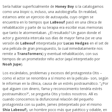
Sería hablar superficialmente de
Honey Boy
si la catalogamos
como una
biopic
o, incluso, una autobiografía. En realidad,
estamos ante un ejercicio de autoayuda, cuyo origen se
encuentra en lo tiempos que
LaBeouf
pasó en una clínica de
rehabilitación y parte de su terapia era escribir esas memorias
que tanto le atormentaban. ¿El resultado? Un guion donde el
actor y guionista intercala sus días de mayor fama (se ve una
versión de
LaBeouf
interpretada por
Lucas Hedges
en el set de
una película de gran presupuesto, la cual inmediatamente nos
remite a
Transformers
) y eventual rehabilitación, con sus
tiempos de un prometedor niño actor (aquí interpretado por
Noah Jupe
).
Los escándalos, problemas y excesos del protagonista Otis –
como el actor se renombra a sí mismo en la película– son, según
le informan en la clínica, causa de un estrés postraumático. “¿Por
qué alguien con dinero, fama y reconocimiento tendría estrés
postraumático?”, se pregunta Otis y todos nosotros. Allí es
cuando conocemos la disfuncional relación del pequeño
protagonista con su padre, James (interpretado por el mismo
Shia Labeouf
), un hombre poco más que patético y odiable, en