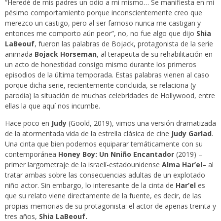
“Heredé de mis padres un odio a mi mismo… Se manifiesta en mi
pésimo comportamiento porque inconscientemente creo que
merezco un castigo, pero al ser famoso nunca me castigan y
entonces me comporto aún peor”, no, no fue algo que dijo
Shia
LaBeouf
, fueron las palabras de Bojack, protagonista de la serie
animada
Bojack Horseman
, al terapeuta de su rehabilitación en
un acto de honestidad consigo mismo durante los primeros
episodios de la última temporada. Estas palabras vienen al caso
porque dicha serie, recientemente concluida, se relaciona (y
parodia) la situación de muchas celebridades de Hollywood, entre
ellas la que aquí nos incumbe.
Hace poco en
Judy
(Goold, 2019), vimos una versión dramatizada
de la atormentada vida de la estrella clásica de cine
Judy Garlad
.
Una cinta que bien podemos equiparar temáticamente con su
contemporánea
Honey Boy: Un Nniño Encantador
(2019) –
primer largometraje de la israelí-estadounidense
Alma Har’el–
al
tratar ambas sobre las consecuencias adultas de un explotado
niño actor. Sin embargo, lo interesante de la cinta de
Har’el
es
que su relato viene directamente de la fuente, es decir, de las
propias memorias de su protagonista: el actor de apenas treinta y
tres años,
Shia LaBeouf.