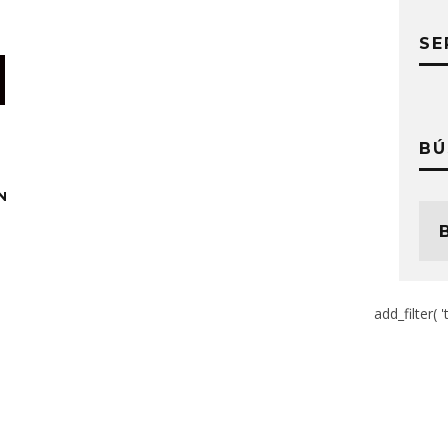
SE
BÚ
N
add_filter( '