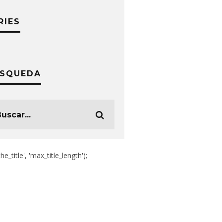
RIES
SQUEDA
the_title', 'max_title_length');