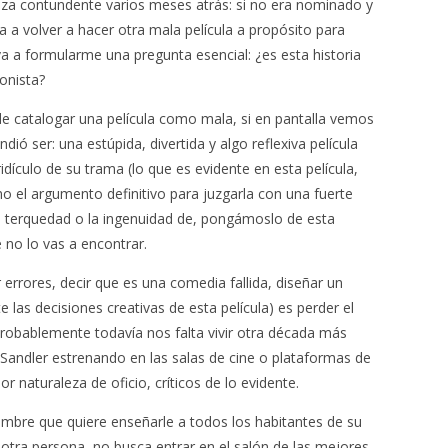
a contundente varios meses atrás: si no era nominado y
ba a volver a hacer otra mala película a propósito para
a a formularme una pregunta esencial: ¿es esta historia
onista?
de catalogar una película como mala, si en pantalla vemos
dió ser: una estúpida, divertida y algo reflexiva película
dículo de su trama (lo que es evidente en esta película,
 el argumento definitivo para juzgarla con una fuerte
a terquedad o la ingenuidad de, pongámoslo de esta
no lo vas a encontrar.
 errores, decir que es una comedia fallida, diseñar un
 las decisiones creativas de esta película) es perder el
 probablemente todavía nos falta vivir otra década más
 Sandler estrenando en las salas de cine o plataformas de
 naturaleza de oficio, críticos de lo evidente.
hombre que quiere enseñarle a todos los habitantes de su
otra persona, no busca entrar en el salón de las mejores