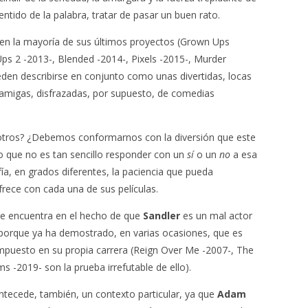
ntido de la palabra, tratar de pasar un buen rato.
 en la mayoría de sus últimos proyectos (Grown Ups
Ups 2 -2013-, Blended -2014-, Pixels -2015-, Murder
ueden describirse en conjunto como unas divertidas, locas
amigas, disfrazadas, por supuesto, de comedias
ros? ¿Debemos conformarnos con la diversión que este
o que no es tan sencillo responder con un
sí
o un
no
a esa
a, en grados diferentes, la paciencia que pueda
frece con cada una de sus películas.
se encuentra en el hecho de que
Sandler
es un mal actor
, porque ya ha demostrado, en varias ocasiones, que es
impuesto en su propia carrera (Reign Over Me -2007-, The
 -2019- son la prueba irrefutable de ello).
ntecede, también, un contexto particular, ya que
Adam