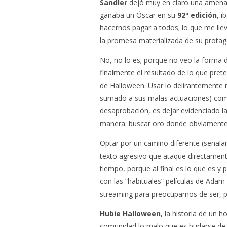
Sandler
dejó muy en claro una amenaz
ganaba un Óscar en su
92ª edición
, i
hacernos pagar a todos; lo que me llev
la promesa materializada de su protag
No, no lo es; porque no veo la forma 
finalmente el resultado de lo que preten
de Halloween. Usar lo delirantemente ri
sumado a sus malas actuaciones) como
desaprobación, es dejar evidenciado l
manera: buscar oro donde obviamente 
Optar por un camino diferente (señalar
texto agresivo que ataque directamente
tiempo, porque al final es lo que es y
con las “habituales” películas de Adam
streaming para preocuparnos de ser, por
Hubie Halloween
, la historia de un 
comunidad lo malo que es burlarse de 