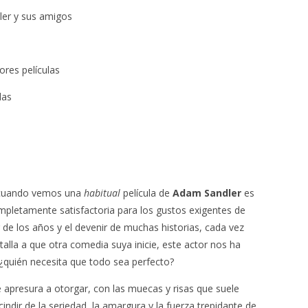
ler y sus amigos
ores películas
las
o cuando vemos una
habitual
película de
Adam Sandler
es
mpletamente satisfactoria para los gustos exigentes de
 de los años y el devenir de muchas historias, cada vez
alla a que otra comedia suya inicie, este actor nos ha
 ¿quién necesita que todo sea perfecto?
 apresura a otorgar, con las muecas y risas que suele
ndir de la seriedad, la amargura y la fuerza trepidante de