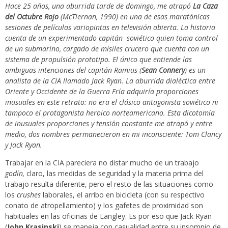
Hace 25 años, una aburrida tarde de domingo, me atrapó
La Caza
del Octubre Rojo
(McTiernan, 1990) en una de esas maratónicas
sesiones de películas variopintas en televisión abierta. La historia
cuenta de un experimentado capitán soviético quien toma control
de un submarino, cargado de misiles crucero que cuenta con un
sistema de propulsión prototipo. El único que entiende las
ambiguas intenciones del capitán Ramius (
Sean Connery
) es un
analista de la CIA llamado Jack Ryan. La aburrida dialéctica entre
Oriente y Occidente de la Guerra Fría adquiría proporciones
inusuales en este retrato: no era el clásico antagonista soviético ni
tampoco el protagonista heroico norteamericano. Esta dicotomía
de inusuales proporciones y tensión constante me atrapó y entre
medio, dos nombres permanecieron en mi inconsciente: Tom Clancy
y Jack Ryan.
Trabajar en la CIA pareciera no distar mucho de un trabajo
godín,
claro, las medidas de seguridad y la materia prima del
trabajo resulta diferente, pero el resto de las situaciones como
los
crushes
laborales, el arribo en bicicleta (con su respectivo
conato de atropellamiento) y los gafetes de proximidad son
habituales en las oficinas de Langley. Es por eso que Jack Ryan
(
John Krasinski
) se maneja con casualidad entre su insomnio de