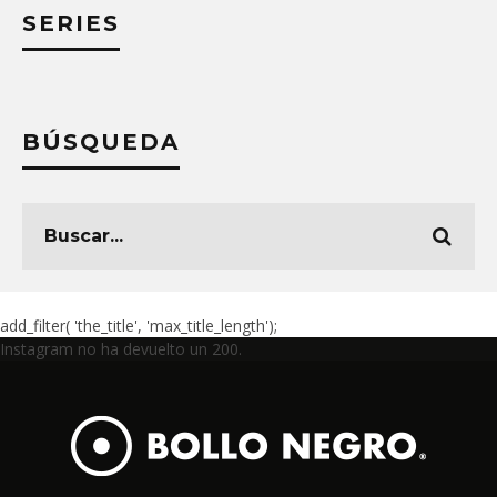
SERIES
BÚSQUEDA
add_filter( 'the_title', 'max_title_length');
Instagram no ha devuelto un 200.