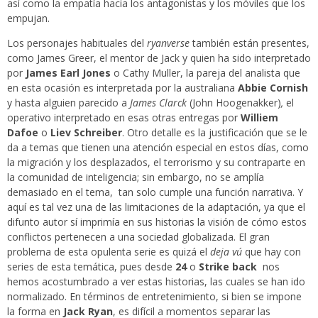
así como la empatía hacia los antagonistas y los móviles que los
empujan.
Los personajes habituales del
ryanverse
también están presentes,
como James Greer, el mentor de Jack y quien ha sido interpretado
por
James Earl Jones
o Cathy Muller, la pareja del analista que
en esta ocasión es interpretada por la australiana
Abbie Cornish
y hasta alguien parecido a
James Clarck
(John Hoogenakker)
,
el
operativo interpretado en esas otras entregas por
Williem
Dafoe
o
Liev Schreiber
. Otro detalle es la justificación que se le
da a temas que tienen una atención especial en estos días, como
la migración y los desplazados, el terrorismo y su contraparte en
la comunidad de inteligencia; sin embargo, no se amplía
demasiado en el tema, tan solo cumple una función narrativa. Y
aquí es tal vez una de las limitaciones de la adaptación, ya que el
difunto autor sí imprimía en sus historias la visión de cómo estos
conflictos pertenecen a una sociedad globalizada. El gran
problema de esta opulenta serie es quizá el
deja vú
que hay con
series de esta temática, pues desde
24
o
Strike back
nos
hemos acostumbrado a ver estas historias, las cuales se han ido
normalizado. En términos de entretenimiento, si bien se impone
la forma en
Jack Ryan
, es difícil a momentos separar las