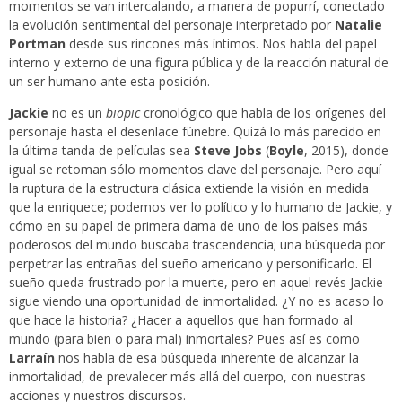
momentos se van intercalando, a manera de popurrí, conectado
la evolución sentimental del personaje interpretado por
Natalie
Portman
desde sus rincones más íntimos. Nos habla del papel
interno y externo de una figura pública y de la reacción natural de
un ser humano ante esta posición.
Jackie
no es un
biopic
cronológico que habla de los orígenes del
personaje hasta el desenlace fúnebre. Quizá lo más parecido en
la última tanda de películas sea
Steve Jobs
(
Boyle
, 2015), donde
igual se retoman sólo momentos clave del personaje. Pero aquí
la ruptura de la estructura clásica extiende la visión en medida
que la enriquece; podemos ver lo político y lo humano de Jackie, y
cómo en su papel de primera dama de uno de los países más
poderosos del mundo buscaba trascendencia; una búsqueda por
perpetrar las entrañas del sueño americano y personificarlo. El
sueño queda frustrado por la muerte, pero en aquel revés Jackie
sigue viendo una oportunidad de inmortalidad. ¿Y no es acaso lo
que hace la historia? ¿Hacer a aquellos que han formado al
mundo (para bien o para mal) inmortales? Pues así es como
Larraín
nos habla de esa búsqueda inherente de alcanzar la
inmortalidad, de prevalecer más allá del cuerpo, con nuestras
acciones y nuestros discursos.