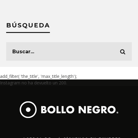
BÚSQUEDA
add_filter( 'the_title', 'max_title_length');
Instagram no ha devuelto un 200.