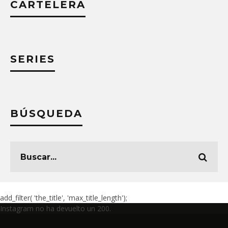
CARTELERA
SERIES
BÚSQUEDA
add_filter( 'the_title', 'max_title_length');
Instagram no ha devuelto un 200.