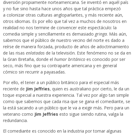
diversión propiamente norteamericana. Se inventó en aquél país
y no fue sino hasta hace unos años que tal práctica empezó
a colonizar otras culturas angloparlantes, y más reciente aún,
otros idiomas. Es por ello que tal vez a muchos de nosotros en
realidad no nos termine de convencer este espectáculo: la
comedia simple y sencillamente es demasiado
gringa
. Más aún,
sabemos que el público de nuestro vecino del norte es dado a
reírse de manera forzada, producto de años de adoctrinamiento
de las risas
enlatadas
de la televisión. Este fenómeno no se da en
la Gran Bretaña, donde el
humor británico
es conocido por ser
seco, más fino que su contraparte americana y en general
cómico sin recurrir a payasadas.
Por ello, el tener a un público británico para el especial más
reciente de
Jim Jeffries
, quien es australiano por cierto, le da un
toque especial a nuestra experiencia. Tal vez por algo tan simple
como que sabemos que cada risa que se gana el comediante, se
la está sacando a un público que le va a exigir más. Pero para un
veterano como
Jim Jeffries
esto sigue siendo rutina, valga la
redundancia.
El comediante es conocido en la industria por tomar algunas